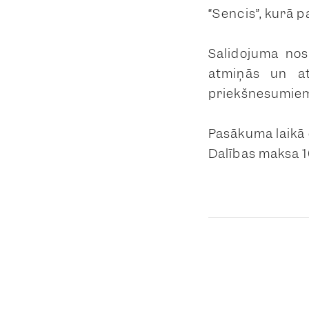
“Sencis”, kurā p
Salidojuma nos
atmiņās un
a
priekšnesumiem 
Pasākuma laikā
Dalības maksa 1