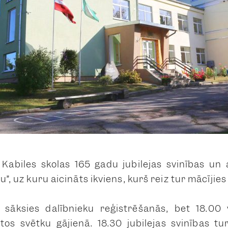
 Kabiles skolas 165 gadu jubilejas svinības un
u”, uz kuru aicināts ikviens, kurš reiz tur mācījies
 sāksies dalībnieku reģistrēšanās, bet 18.00 v
tos svētku gājienā. 18.30 jubilejas svinības t