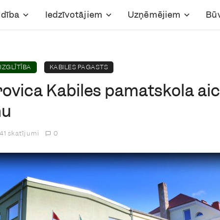
ldība
Iedzīvotājiem
Uzņēmējiem
Bū
IZGLĪTĪBA
KABILES PAGASTS
rovica Kabiles pamatskola aic
mu
41 skatījumi
0