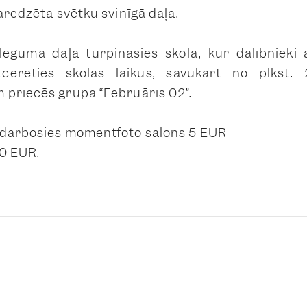
aredzēta svētku svinīgā daļa.
lēguma daļa turpināsies skolā, kur dalībnieki 
tcerēties skolas laikus
, savukārt no plkst.
priecēs grupa “Februāris 02”.
 darbosies momentfoto salons 5 EUR
0 EUR.