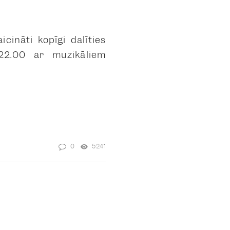
aicināti
kopīgi
dalīties
 22.00 ar muzikāliem
0
5241