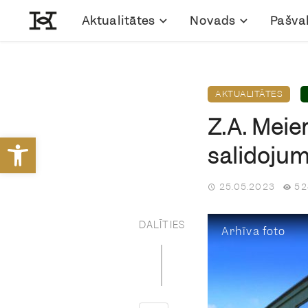
Aktualitātes
Novads
Pašva
AKTUALITĀTES
Z.A. Meie
Open toolbar
salidoju
25.05.2023
52
DALĪTIES
Arhīva foto