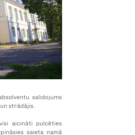
 absolventu salidojums
 un strādājis.
isi aicināti pulcēties
urpināsies saieta namā