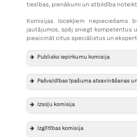
tiesības, pienākumi un atbildība noteik
Komisijas locekļiem nepieciešams bū
jautājumos, spēj sniegt kompetentus 
pieaicināt citus speciālistus un eksper
Publisko iepirkumu komisija
Pašvaldības īpašuma atsavināšanas un 
Izsoļu komisija
Izglītības komisija