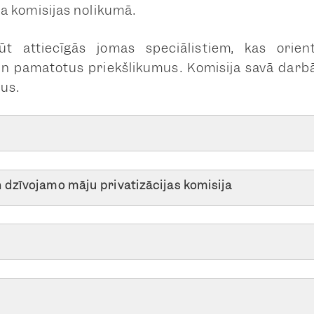
ta komisijas nolikumā.
t attiecīgās jomas speciālistiem, kas orien
un pamatotus priekšlikumus. Komisija savā darb
tus.
dzīvojamo māju privatizācijas komisija