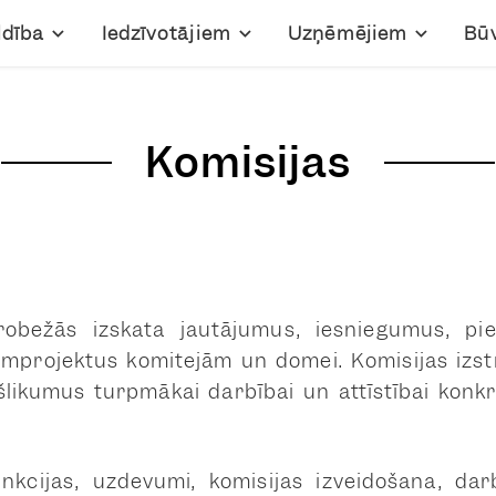
ldība
Iedzīvotājiem
Uzņēmējiem
Bū
Komisijas
robežās izskata jautājumus, iesniegumus, pi
mprojektus komitejām un domei. Komisijas izs
šlikumus turpmākai darbībai un attīstībai konk
nkcijas, uzdevumi, komisijas izveidošana, dar