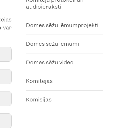
audioieraksti
tējas
Domes sēžu lēmumprojekti
ā var
Domes sēžu lēmumi
Domes sēžu video
Komitejas
Komisijas