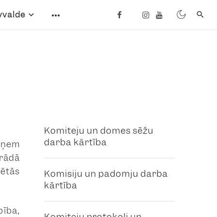
vvalde
Komiteju un domes sēžu
darba kārtība
eņem
trādā
rētās
Komisiju un padomju darba
kārtība
bība,
Komiteju protokoli un