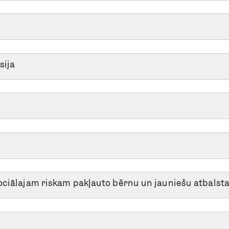
sija
sociālajam riskam pakļauto bērnu un jauniešu atbalst