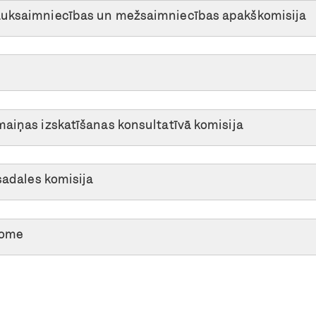
auksaimniecības un mežsaimniecības apakškomisija
maiņas izskatīšanas konsultatīvā komisija
sadales komisija
dome