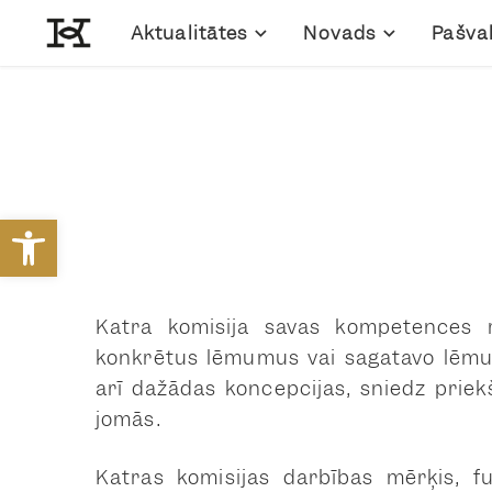
Aktualitātes
Novads
Pašva
Open toolbar
Katra komisija savas kompetences 
konkrētus lēmumus vai sagatavo lēmu
arī dažādas koncepcijas, sniedz priek
jomās.
Katras komisijas darbības mērķis, fu