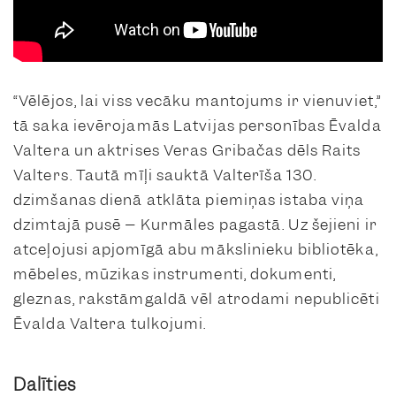
“Vēlējos, lai viss vecāku mantojums ir vienuviet,”
tā saka ievērojamās Latvijas personības Ēvalda
Valtera un aktrises Veras Gribačas dēls Raits
Valters. Tautā mīļi sauktā Valterīša 130.
dzimšanas dienā atklāta piemiņas istaba viņa
dzimtajā pusē – Kurmāles pagastā. Uz šejieni ir
atceļojusi apjomīgā abu mākslinieku bibliotēka,
mēbeles, mūzikas instrumenti, dokumenti,
gleznas, rakstāmgaldā vēl atrodami nepublicēti
Ēvalda Valtera tulkojumi.
Dalīties