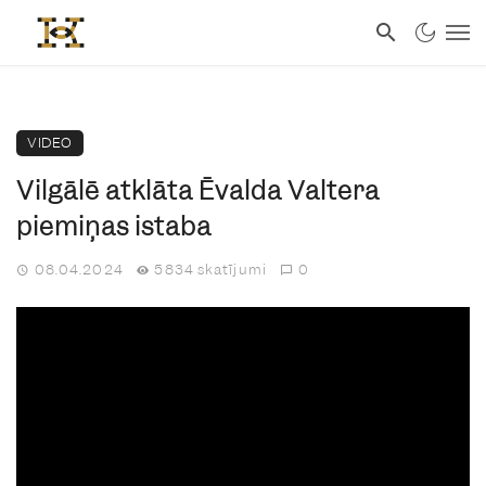
VIDEO
Vilgālē atklāta Ēvalda Valtera
piemiņas istaba
08.04.2024
5834 skatījumi
0