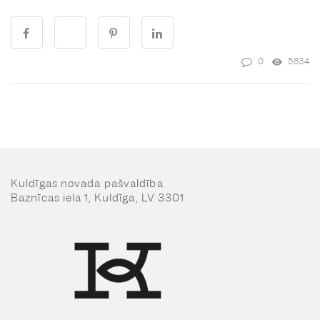
0
5834
Kuldīgas novada pašvaldība
Baznīcas iela 1, Kuldīga, LV 3301