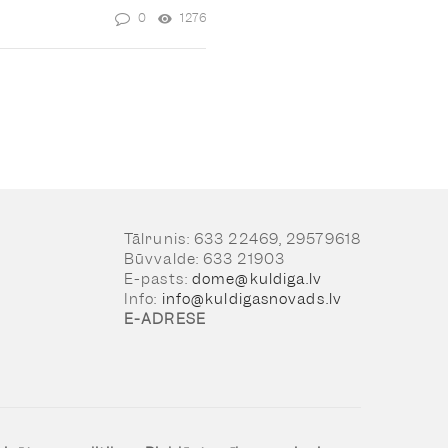
0
1276
Tālrunis: 633 22469, 29579618
Būvvalde: 633 21903
E-pasts:
dome@kuldiga.lv
Info:
info@kuldigasnovads.lv
E-ADRESE