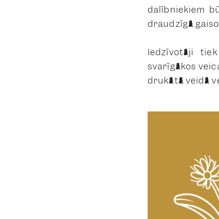
dalībniekiem bū
draudzīgā gaiso
Iedzīvotāji ti
svarīgākos vei
drukātā veidā ve