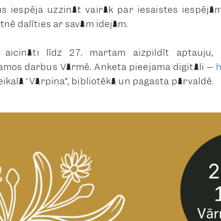
s iespēja uzzināt vairāk par iesaistes iespējā
tnē dalīties ar savām idejām.
ek aicināti līdz 27. martam aizpildīt aptauju,
camos darbus Vārmē. Anketa pieejama digitāli –
h
ikalā “Vārpiņa”, bibliotēkā un pagasta pārvaldē.