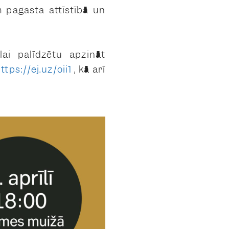
m pagasta attīstībā un
 lai palīdzētu apzināt
ttps://ej.uz/oii1
, kā arī