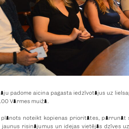
āju padome aicina pagasta iedzīvotājus uz lielsa
 18.00 Vārmes muižā.
plānots noteikt kopienas prioritātes, pārrunāt
 jaunus risinājumus un idejas vietējās dzīves 