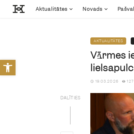
Aktualitātes
Novads
Pašva
AKTUALITĀTES
Vārmes i
Open toolbar
lielsapulc
19.03.2026
127
DALĪTIES