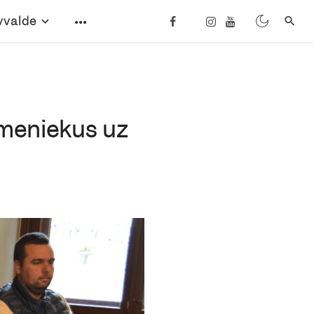
vvalde
rmeniekus uz