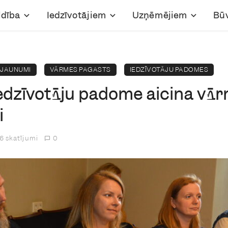
ldība
Iedzīvotājiem
Uzņēmējiem
Bū
JAUNUMI
VĀRMES PAGASTS
IEDZĪVOTĀJU PADOMES
edzīvotāju padome aicina vā
i
6 skatījumi
0