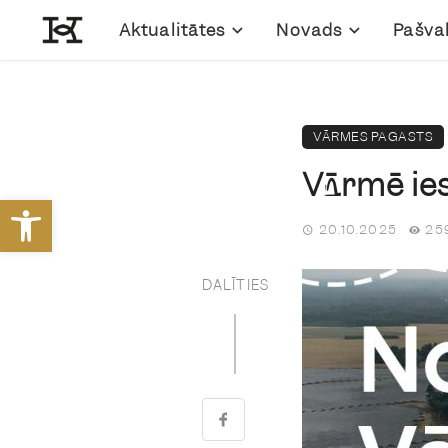
Aktualitātes
Novads
Pašva
VĀRMES PAGASTS
Vārmē ies
Open toolbar
20.10.2025
259
DALĪTIES