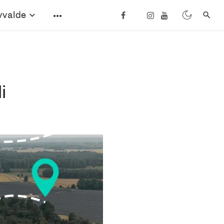
vvalde
i