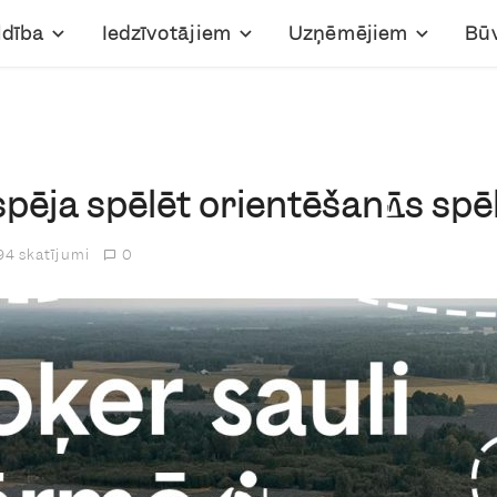
ldība
Iedzīvotājiem
Uzņēmējiem
Bū
pēja spēlēt orientēšanās spēl
4 skatījumi
0