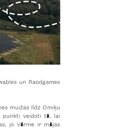
ewables un Raodgames
mes muižas līdz Omiķu
punkti veidoti tā, lai
as, jo Vārme ir mājas