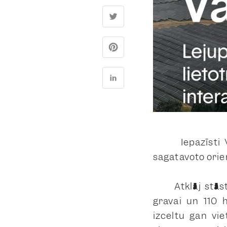
Iepazīsti Vār
sagatavoto orie
Atklāj stāstus
gravai un 110 h
izceltu gan vi