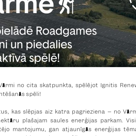
mi no cita skatpunkta, spēlējot Ignitis Ren
ntēšanās spēli!
, kas slēpjas aiz katra pagrieziena – no Vār
ektāru plašajam saules enerģijas parkam. Visi 
etējo mantojumu, gan atjaunīgās enerģijas tēm