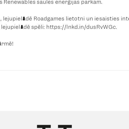
is Renewables saules enerģijas parkam.
 lejupielādē Roadgames lietotni un iesaisties in
 lejupielādē spēli: https://lnkd.in/dusRvWGc.
ārmē!