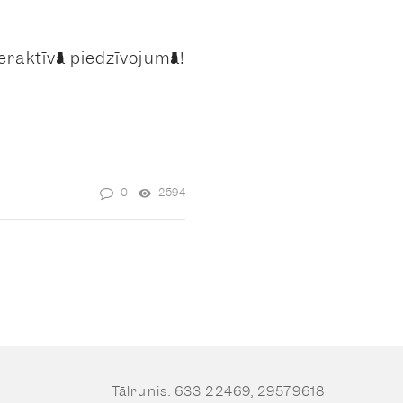
teraktīvā piedzīvojumā!
0
2594
Tālrunis: 633 22469, 29579618