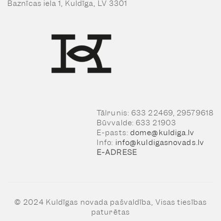
Baznīcas iela 1, Kuldīga, LV 3301
Tālrunis: 633 22469, 29579618
Būvvalde: 633 21903
E-pasts:
dome@kuldiga.lv
Info:
info@kuldigasnovads.lv
E-ADRESE
© 2024 Kuldīgas novada pašvaldība, Visas tiesības
paturētas