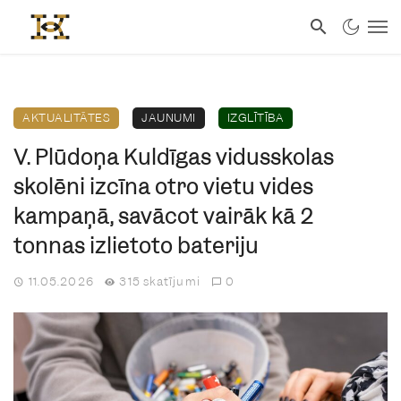
AKTUALITĀTES
JAUNUMI
IZGLĪTĪBA
V. Plūdoņa Kuldīgas vidusskolas
skolēni izcīna otro vietu vides
kampaņā, savācot vairāk kā 2
tonnas izlietoto bateriju
11.05.2026
315 skatījumi
0