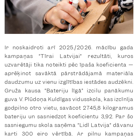
Ir noskaidroti arī 2025./2026. mācību gada
kampaņas “Tīrai Latvijai” rezultāti, kuros
uzvarētāji tika noteikti pēc īpaša koeficienta —
aprēķinot savāktā pārstrādājamā materiāla
daudzumu uz vienu izglītības iestādes audzēkni.
Gruža kausa “Bateriju līgā” izcilu panākumu
guva V. Plūdoņa Kuldīgas vidusskola, kas izcīnīja
godpilno otro vietu, savācot 2745,8 kilogramus
bateriju un sasniedzot koeficientu 3,92. Par šo
sasniegumu skola saņēma “Lidl Latvija” dāvanu
karti 300 eiro vērtībā. Ar pilnu kampaņas