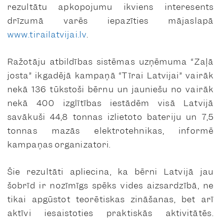
rezultātu apkopojumu ikviens interesents
drīzumā varēs iepazīties mājaslapā
www.tirailatvijai.lv
.
Ražotāju atbildības sistēmas uzņēmuma “Zaļā
josta” ikgadējā kampaņā “Tīrai Latvijai” vairāk
nekā 136 tūkstoši bērnu un jauniešu no vairāk
nekā 400 izglītības iestādēm visā Latvijā
savākuši 44,8 tonnas izlietoto bateriju un 7,5
tonnas mazās elektrotehnikas, informē
kampaņas organizatori.
Šie rezultāti apliecina, ka bērni Latvijā jau
šobrīd ir nozīmīgs spēks vides aizsardzībā, ne
tikai apgūstot teorētiskas zināšanas, bet arī
aktīvi iesaistoties praktiskās aktivitātēs.