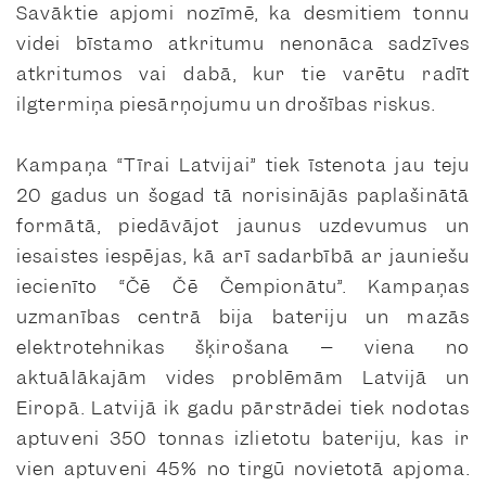
Savāktie apjomi nozīmē, ka desmitiem tonnu
videi bīstamo atkritumu nenonāca sadzīves
atkritumos vai dabā, kur tie varētu radīt
ilgtermiņa piesārņojumu un drošības riskus.
Kampaņa “Tīrai Latvijai” tiek īstenota jau teju
20 gadus un šogad tā norisinājās paplašinātā
formātā, piedāvājot jaunus uzdevumus un
iesaistes iespējas, kā arī sadarbībā ar jauniešu
iecienīto “Čē Čē Čempionātu”. Kampaņas
uzmanības centrā bija bateriju un mazās
elektrotehnikas šķirošana – viena no
aktuālākajām vides problēmām Latvijā un
Eiropā. Latvijā ik gadu pārstrādei tiek nodotas
aptuveni 350 tonnas izlietotu bateriju, kas ir
vien aptuveni 45% no tirgū novietotā apjoma.