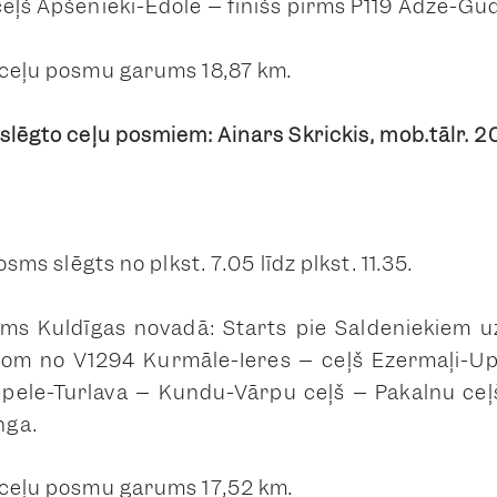
ceļš Apšenieki-Ēdole – finišs pirms P119 Adze-Gu
 ceļu posmu garums 18,87 km.
 slēgto ceļu posmiem: Ainars Skrickis, mob.tālr. 
posms slēgts no plkst. 7.05 līdz plkst. 11.35.
sms Kuldīgas novadā: Starts pie Saldeniekiem u
prom no V1294 Kurmāle-Ieres – ceļš Ezermaļi-Up
ēpele-Turlava – Kundu-Vārpu ceļš – Pakalnu ceļ
nga.
 ceļu posmu garums 17,52 km.