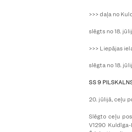
>>> daļa no Kul
slēgts no 18. jūli
>>> Liepājas iel
slēgta no 18. jūli
SS 9 PILSKALN
20. jūlijā, ceļu 
Slēgto ceļu po
V1290 Kuldīga-