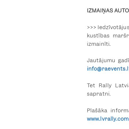
IZMAIŅAS AUT
>>> Iedzīvotāju
kustības marš
izmainīti.
Jautājumu gadīj
info@raevents.l
Tet Rally Latvi
sapratni.
Plašāka infor
www.lvrally.com