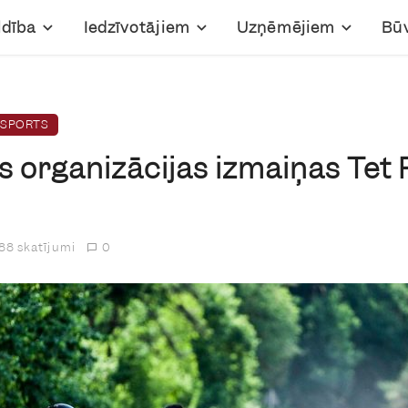
ldība
Iedzīvotājiem
Uzņēmējiem
Bū
SPORTS
 organizācijas izmaiņas Tet R
88 skatījumi
0