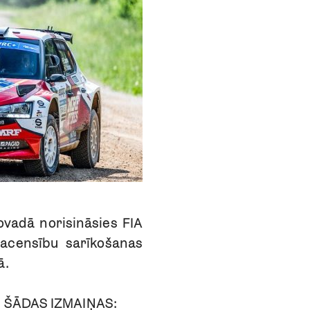
novadā norisināsies FIA
censību sarīkošanas
ā.
 ŠĀDAS IZMAIŅAS: