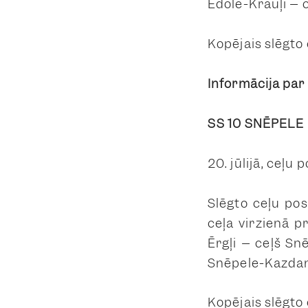
Ēdole-Krauļi – 
Kopējais slēgto
Informācija par
SS 10 SNĒPELE
20. jūlijā, ceļu 
Slēgto ceļu po
ceļa virzienā 
Ērgļi – ceļš Sn
Snēpele-Kazda
Kopējais slēgto