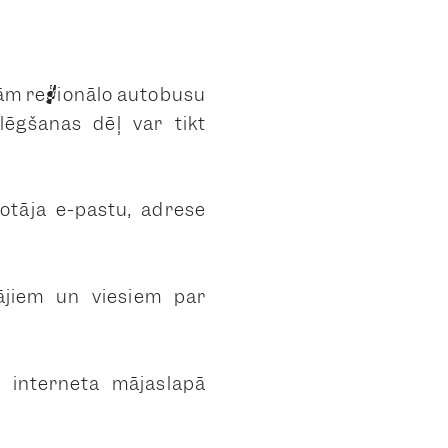
ņām reģionālo autobusu
ēgšanas dēļ var tikt
kotāja e-pastu, adrese
ājiem un viesiem par
 interneta mājaslapā