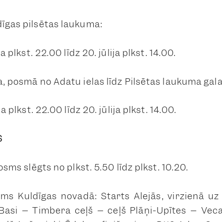
dīgas pilsētas laukuma:
ja plkst. 22.00 līdz 20. jūlija plkst. 14.00.
a, posmā no Adatu ielas līdz Pilsētas laukuma gal
ja plkst. 22.00 līdz 20. jūlija plkst. 14.00.
S
posms slēgts no plkst. 5.50 līdz plkst. 10.20.
sms Kuldīgas novadā: Starts Alejās, virzienā u
Basi – Timbera ceļš – ceļš Plāņi-Upītes – Veca