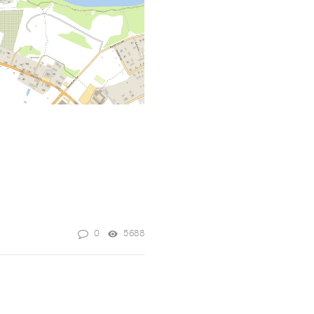
0
5688