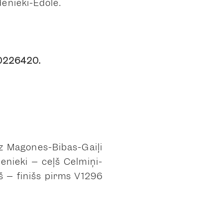
denieki-Ēdole.
20226420.
z Magones-Bibas-Gaiļi
enieki – ceļš Celmiņi-
š – finišs pirms V1296