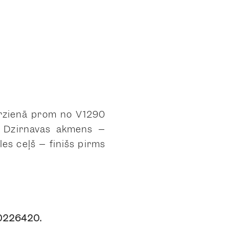
irzienā prom no V1290
ļš Dzirnavas akmens –
es ceļš – finišs pirms
20226420.