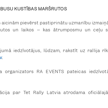
OBUSU KUSTĪBAS MARŠRUTOS
s aicinām pievērst pastiprinātu uzmanību izmai
rutos un laikos – kas ātrumposmu un ceļu sl
umā iedzīvotājus, lūdzam, rakstīt uz rallija rī
v
.
a
organizators
RA EVENTS
pateicas iedzīvot
mācija par
Tet Rally Latvia
atrodama oficiālajā