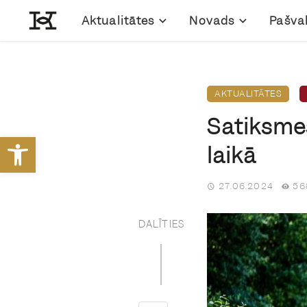
Aktualitātes
Novads
Pašva
AKTUALITĀTES
Satiksmes
Open toolbar
laikā
27.06.2024
56
DALĪTIES