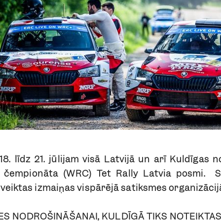
8. līdz 21. jūlijam visā Latvijā un arī Kuldīgas 
a čempionāta (
WRC
)
Tet Rally Latvia
posmi. Sa
 veiktas izmaiņas vispārējā satiksmes organizācij
ES NODROŠINĀŠANAI, KULDĪGĀ TIKS NOTEIKTAS