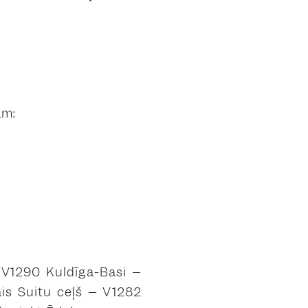
am:
z V1290 Kuldīga-Basi –
is Suitu ceļš – V1282