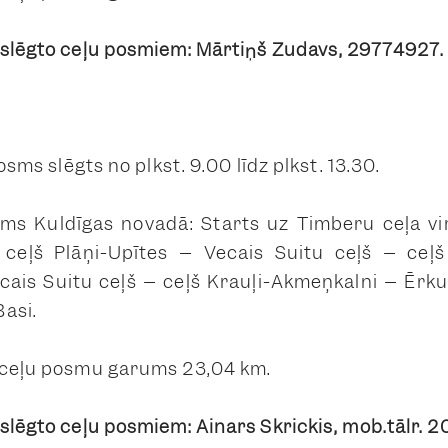
 slēgto ceļu posmiem: Mārtiņš Zudavs, 29774927.
posms slēgts no plkst. 9.00 līdz plkst. 13.30.
sms Kuldīgas novadā: Starts uz Timberu ceļa v
 ceļš Plāņi-Upītes – Vecais Suitu ceļš – ce
ais Suitu ceļš – ceļš Krauļi-Akmeņkalni – Ērkul
asi.
 ceļu posmu garums 23,04 km.
 slēgto ceļu posmiem: Ainars Skrickis, mob.tālr. 