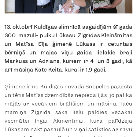
13. oktobrī Kuldīgas slimnīcā sagaidījām šī gada
300. mazuli- puiku Lūkasu. Zigrīdas Kleinšmitas
un Matīsa Sīļa ģimenē Lūkass ir ceturtais
bērniņš un mājās viņu gaida lielākie brāļi
Markuss un Adrians, kuriem ir 4 un 3 gadi, kā
arī māsiņa Kate Keita, kurai ir 1,9 gadi.
Ģimene ir no Kuldīgas novada Snēpeles pagasta
un tētis Matīss dzemdībās nepiedalījās, jo palika
mājās ar vecākiem brālīšiem un māsiņu. Taču
māmiņa Zigrīda saka lielu paldies vecākai
vecmātei Ingai Akmentiņai, kura palīdzēja
Lūkasam nākt pasaulē un viņai satikties ar savu