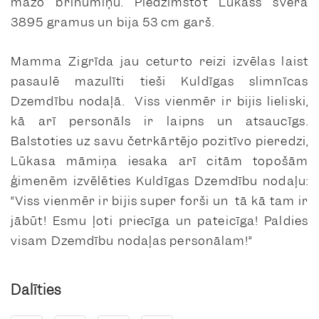
mazo brīnumiņu. Piedzimstot Lūkass svēra
3895 gramus un bija 53 cm garš.
Mamma Zigrīda jau ceturto reizi izvēlas laist
pasaulē mazulīti tieši Kuldīgas slimnīcas
Dzemdību nodaļā. Viss vienmēr ir bijis lieliski,
kā arī personāls ir laipns un atsaucīgs.
Balstoties uz savu četrkārtējo pozitīvo pieredzi,
Lūkasa māmiņa iesaka arī citām topošām
ģimenēm izvēlēties Kuldīgas Dzemdību nodaļu:
“Viss vienmēr ir bijis super forši un tā kā tam ir
jābūt! Esmu ļoti priecīga un pateicīga! Paldies
visam Dzemdību nodaļas personālam!”
Dalīties