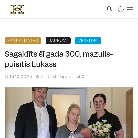
AKTUALITĀTES
JAUNUMI
VESELĪBA
Sagaidīts šī gada 300. mazulis-
puisītis Lūkass
16.10.2025
2755 skatījumi
0