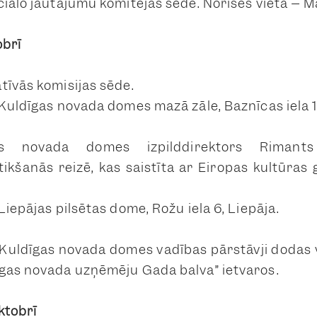
ciālo jautājumu komitejas sēdē.
Norises vieta – Maz
obrī
tīvās komisijas sēde.
Kuldīgas novada domes mazā zāle, Baznīcas iela 1
as novada domes izpilddirektors Rimants
tikšanās reizē, kas saistīta ar Eiropas kultūras 
Liepājas pilsētas dome, Rožu iela 6, Liepāja.
Kuldīgas novada domes vadības pārstāvji dodas 
gas novada uzņēmēju Gada balva” ietvaros.
ktobrī