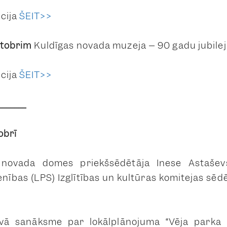
cija
ŠEIT>>
oktobrim
Kuldīgas novada muzeja – 90 gadu jubilej
cija
ŠEIT>>
_______
obrī
 novada domes priekšsēdētāja Inese Astaševs
enības (LPS) Izglītības un kultūras komitejas sēd
vā sanāksme par lokālplānojuma “Vēja parka “