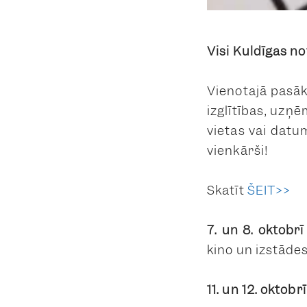
Visi Kuldīgas n
Vienotajā pasāk
izglītības, uzņē
vietas vai datu
vienkārši!
Skatīt
ŠEIT>>
7. un 8. oktobrī
kino un izstāde
11. un 12. oktobr