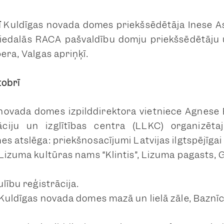
ī
Kuldīgas novada domes priekšsēdētāja Inese A
piedalās RACA pašvaldību domju priekšsēdētāju 
era, Valgas apriņķī.
tobrī
novada domes izpilddirektora vietniece Agnese 
āciju un izglītības centra
(LLKC)
organizētaj
s atslēga: priekšnosacījumi Latvijas ilgtspējīgai a
 Lizuma kultūras nams “Klintis”, Lizuma pagasts,
ulību reģistrācija.
Kuldīgas novada domes mazā un lielā zāle, Baznīcas