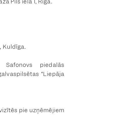
ā Pils iela 1, Rīga.
, Kuldīga.
 Safonovs piedalās
galvaspilsētas “Liepāja
vizītēs pie uzņēmējiem