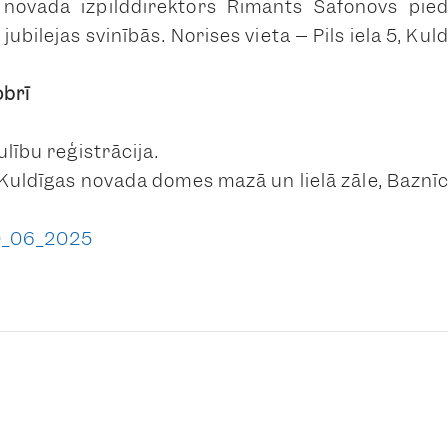
novada izpilddirektors Rimants Safonovs pie
jubilejas svinībās.
Norises vieta – Pils iela 5, Ku
obrī
ulību reģistrācija.
Kuldīgas novada domes mazā un lielā zāle, Baznīcas
0_06_2025