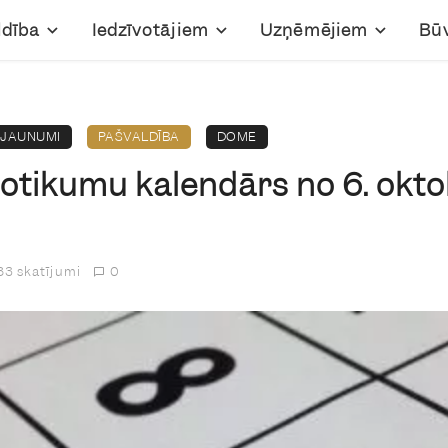
ldība
Iedzīvotājiem
Uzņēmējiem
Bū
JAUNUMI
PAŠVALDĪBA
DOME
otikumu kalendārs no 6. oktob
3 skatījumi
0