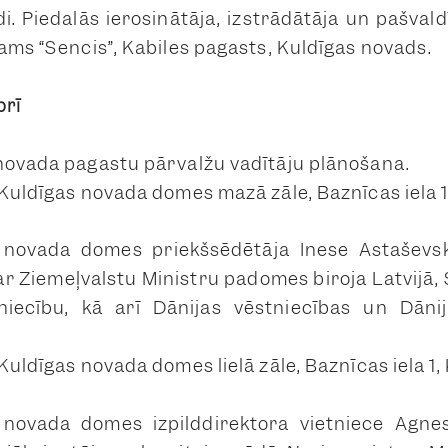
di.
Piedalās ierosinātāja, izstrādātāja un pašvald
ams “Sencis”
, Kabiles pagasts, Kuldīgas novads.
brī
novada pagastu pārvalžu vadītāju plānošana.
 Kuldīgas novada domes mazā zāle, Baznīcas iela 
 novada domes priekšsēdētāja Inese Astaševs
 ar Ziemeļvalstu Ministru padomes biroja Latvijā,
tniecību, kā arī Dānijas vēstniecības un Dānij
Kuldīgas novada domes lielā zāle, Baznīcas iela 1,
 novada domes izpilddirektora vietniece Agn