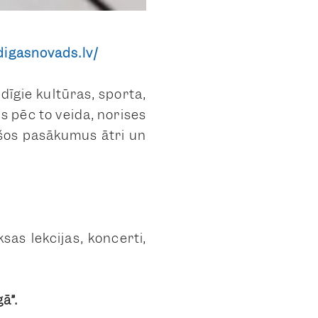
digasnovads.lv/
īgie kultūras, sporta,
s pēc to veida, norises
jošos pasākumus ātri un
sas lekcijas, koncerti,
gā”.