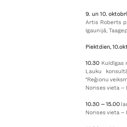
9. un 10. oktobr
Artis Roberts 
Igaunijā,
Taagep
Piektdien, 10.ok
10.30
Kuldīgas 
Lauku konsult
“Reģionu veiksme
Norises vieta –
10.30 – 15.00
la
Norises vieta –