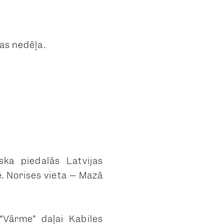
as nedēļa.
ka piedalās Latvijas
ē.
Norises vieta – Mazā
Vārme” daļai Kabiles