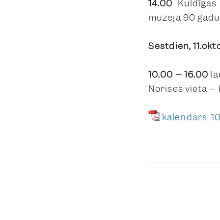
14.00
Kuldīgas 
muzeja 90 gadu 
Sestdien, 11.okt
10.00 – 16.00
la
Norises vieta –
kalendars_1