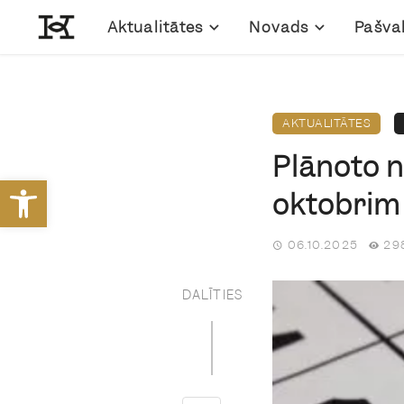
Aktualitātes
Novads
Pašva
AKTUALITĀTES
Plānoto n
Open toolbar
oktobrim
06.10.2025
298
DALĪTIES