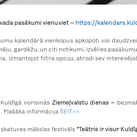
ovada pasākumi vienuviet –
https://kalendars.kul
umu kalendārā vienkopus apkopoti visi daudzveid
mēju, gardēžu, un citi notikumi. Izvēlies pasākumu
ma. Izmantojot filtra opciju, atrodi sev interesē
Kuldīgā norisinās
Ziemeļvalstu dienas –
bezmak
s.
Plašāka informācija
ŠEIT>>
ī
skatuves mākslas festivāls
“Teātris ir visur Kuldī