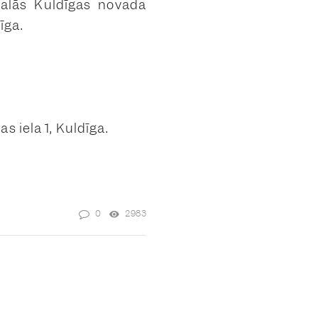
dalās Kuldīgas novada
ldīga.
 iela 1, Kuldīga.
0
2983