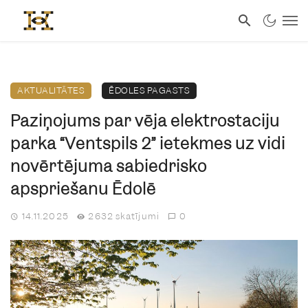
AKTUALITĀTES
ĒDOLES PAGASTS
Paziņojums par vēja elektrostaciju
parka “Ventspils 2” ietekmes uz vidi
novērtējuma sabiedrisko
apspriešanu Ēdolē
14.11.2025
2632 skatījumi
0