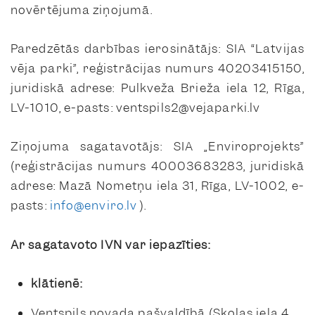
novērtējuma ziņojumā.
Paredzētās darbības ierosinātājs: SIA “Latvijas
vēja parki”, reģistrācijas numurs 40203415150,
juridiskā adrese: Pulkveža Brieža iela 12, Rīga,
LV-1010, e-pasts: ventspils2@vejaparki.lv
Ziņojuma sagatavotājs: SIA „Enviroprojekts”
(reģistrācijas numurs 40003683283, juridiskā
adrese: Mazā Nometņu iela 31, Rīga, LV-1002, e-
pasts:
info@enviro.lv
).
Ar sagatavoto IVN var iepazīties:
klātienē:
Ventspils novada pašvaldībā (Skolas iela 4,