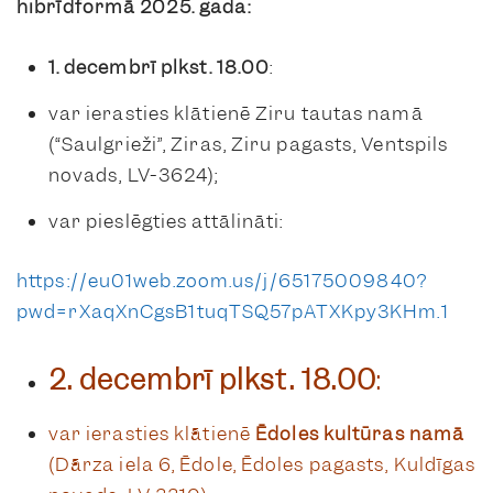
hibrīdformā 2025. gada:
1. decembrī
plkst. 18.00
:
var ierasties klātienē Ziru tautas namā
(“Saulgrieži”, Ziras, Ziru pagasts, Ventspils
novads, LV-3624);
var pieslēgties attālināti:
https://eu01web.zoom.us/j/65175009840?
pwd=rXaqXnCgsB1tuqTSQ57pATXKpy3KHm.1
2. decembrī
plkst. 18.00
:
var ierasties klātienē
Ēdoles kultūras namā
(Dārza iela 6, Ēdole, Ēdoles pagasts, Kuldīgas