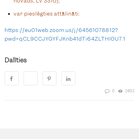
novads, LV 3310);
var pieslēgties attālināti:
https://eu01web.zoom.us/j/64561078812?
pwd=qCL9CCJYGYFJKnb41dTi64ZLTHI0U7.1
Dalīties
0
2632