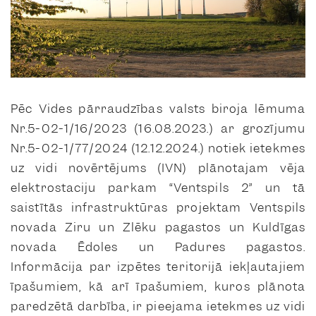
Pēc Vides pārraudzības valsts biroja lēmuma
Nr.5-02-1/16/2023 (16.08.2023.) ar grozījumu
Nr.5-02-1/77/2024 (12.12.2024.) notiek ietekmes
uz vidi novērtējums (IVN) plānotajam vēja
elektrostaciju parkam “Ventspils 2” un tā
saistītās infrastruktūras projektam Ventspils
novada Ziru un Zlēku pagastos un Kuldīgas
novada Ēdoles un Padures pagastos.
Informācija par izpētes teritorijā iekļautajiem
īpašumiem, kā arī īpašumiem, kuros plānota
paredzētā darbība, ir pieejama ietekmes uz vidi