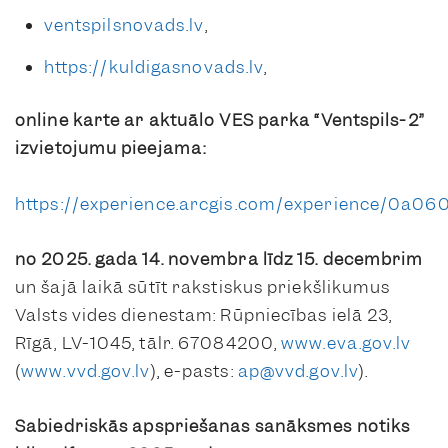
ventspilsnovads.lv
,
https://kuldigasnovads.lv
,
online
karte ar aktuālo VES parka “Ventspils-2”
izvietojumu pieejama:
https://experience.arcgis.com/experience/0a
no 2025. gada 14. novem
bra līdz 15. decembrim
un šajā laikā sūtīt rakstiskus priekšlikumus
Valsts vides dienestam: Rūpniecības ielā 23,
Rīgā, LV-1045, tālr. 67084200,
www.eva.gov.lv
(
www.vvd.gov.lv
), e-pasts:
ap@vvd.gov.lv
).
Sabiedriskās apspriešanas sanāksmes notiks