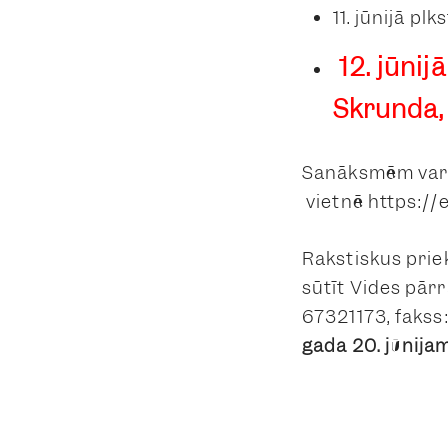
11. jūnijā p
12. jūnij
Skrunda,
Sanāksmēm varēs 
vietnē https://e
Rakstiskus prie
sūtīt Vides pārr
67321173, fakss
gada 20. jūnija