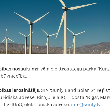
bības nosaukums:
vēja elektrostaciju parka “Kurz
 būvniecība.
ības ierosinātājs
: SIA “Sunly Land Solar 2”, reģis
idiskā adrese: Biroju iela 10, Lidosta “Rīga”, Mā
 LV-1053, elektroniskā adrese:
info@sunly.lv
.