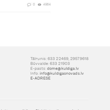
0
4984
Tālrunis: 633 22469, 29579618
Būvvalde: 633 21903
E-pasts:
dome@kuldiga.lv
Info:
info@kuldigasnovads.lv
E-ADRESE