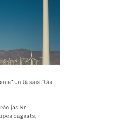
eme” un tā saistītās
trācijas Nr.
rupes pagasts,