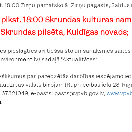
lkst. 18:00 Zirņu pamatskolā, Zirņu pagasts, Saldus
ā plkst. 18:00
Skrundas kultūras namā;
 Skrundas pilsēta, Kuldīgas novads
;
pieslēgties arī tiešsaistē un sanāksmes saites ti
nvironment.lv/ sadaļā “Aktualitātes”.
kšlikumus par paredzētās darbības iespējamo iet
audzības valsts birojam (Rūpniecības ielā 23, Rīga
: 67321049, e-pasts: pasts@vpvb.gov.lv,
www.vpvb
m
.