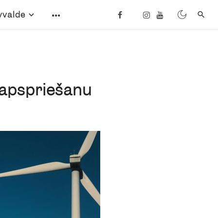
vvalde
 apspriešanu