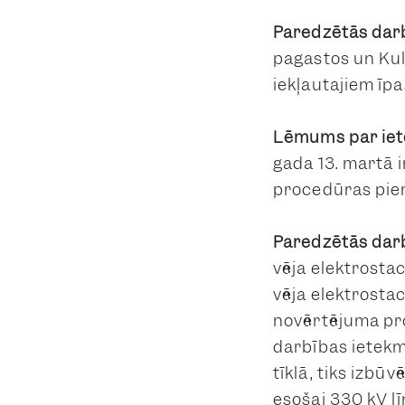
Paredzētās darb
pagastos un Kul
iekļautajiem īp
Lēmums par iet
gada 13. martā 
procedūras pie
Paredzētās dar
vēja elektrosta
vēja elektrostac
novērtējuma pro
darbības ietekm
tīklā, tiks izbū
esošai 330 kV lī