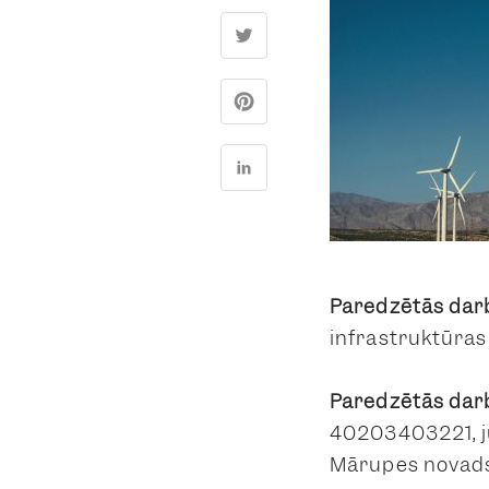
Paredzētās dar
infrastruktūras
Paredzētās darb
40203403221, jur
Mārupes novads,