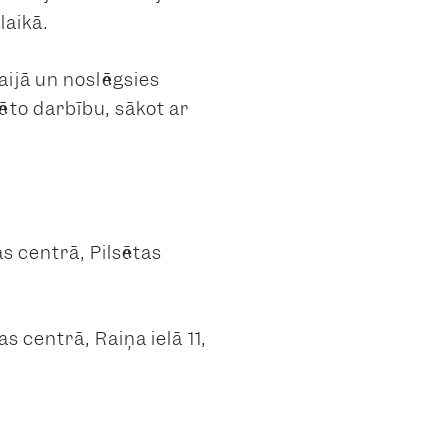
laikā.
aijā un noslēgsies
ēto darbību, sākot ar
s centrā, Pilsētas
 centrā, Raiņa ielā 11,