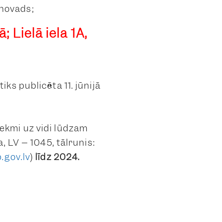
 novads;
 Lielā iela 1A,
ks publicēta 11. jūnijā
ekmi uz vidi lūdzam
, LV – 1045, tālrunis:
.gov.lv
)
līdz 2024.