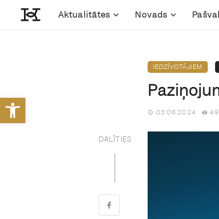
Aktualitātes
Novads
Pašva
IEDZĪVOTĀJIEM
Paziņoju
Open toolbar
03.06.2024
49
DALĪTIES