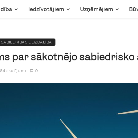
ldība
Iedzīvotājiem
Uzņēmējiem
Bū
SABIEDRĪBAS LĪDZDALĪBA
ms par sākotnējo sabiedrisko
84 skatījumi
0