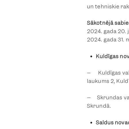
un tehniskie rak
Sākotnējā sabi
2024. gada 20. 
2024. gada 31. m
Kuldīgas no
– Kuldīgas vals
laukums 2, Kuld
– Skrundas vals
Skrundā.
Saldus nova