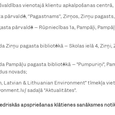
švaldības vienotajā klientu apkalpošanas centrā, S
a pārvaldē, ‘’Pagastnams’’, Zirņos, Zirņu pagasts
asta pārvaldē – Rūpniecības 1a, Pampāļi, Pampāļ
a Zirņu pagasta bibliotēkā – Skolas ielā 4, Zirņi,
a Pampāļu pagasta bibliotēkā – “Pumpuriņi”, Pa
ldus novads;
n, Latvian & Lithuanian Environment” tīmekļa vie
ronment.lv/ sadaļā “Aktualitātes”.
edriskās apspriešanas klātienes sanāksmes noti