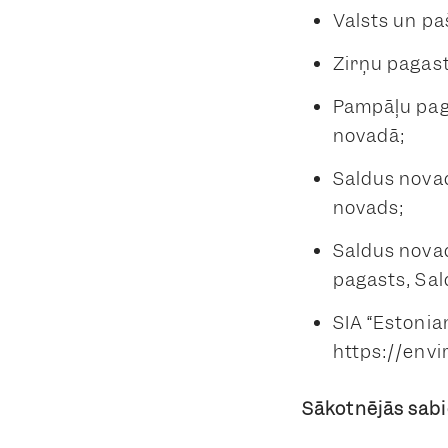
Valsts un pa
Zirņu pagast
Pampāļu pag
novadā;
Saldus novad
novads;
Saldus novad
pagasts, Sa
SIA “Estonia
https://envi
Sākotnējās sabi