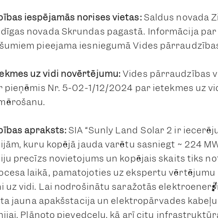
ības iespējamās norises vietas:
Saldus novada Z
dīgas novada Skrundas pagastā. Informācija par i
ašumiem pieejama iesniegumā Vides pārraudzības 
ekmes uz vidi novērtējumu:
Vides pārraudzības va
ir pieņēmis Nr. 5-02-1/12/2024 par ietekmes uz v
mērošanu.
bības apraksts:
SIA “Sunly Land Solar 2 ir iecerējus
cijām, kuru kopējā jauda varētu sasniegt ~ 224 MW
iju precīzs novietojums un kopējais skaits tiks no
cesa laikā, pamatojoties uz ekspertu vērtējumu
i uz vidi. Lai nodrošinātu saražotās elektroener
vēta jauna apakšstacija un elektropārvades kabeļu l
nijai. Plānoto pievedceļu, kā arī citu infrastruktū