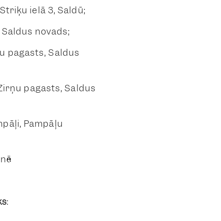
triķu ielā 3, Saldū;
, Saldus novads;
u pagasts, Saldus
 Zirņu pagasts, Saldus
mpāļi, Pampāļu
tnē
ks
: