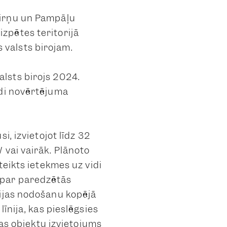
irņu un Pampāļu
zpētes teritorijā
valsts birojam.
lsts birojs 2024.
idi novērtējuma
i, izvietojot līdz 32
 vai vairāk. Plānoto
teikts ietekmes uz vidi
 par paredzētās
ģijas nodošanu kopējā
īnija, kas pieslēgsies
ras objektu izvietojums