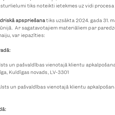
sturlielumi tiks noteikti ietekmes uz vidi procesa 
edriskā apspriešana
tiks uzsākta 2024. gada 31. m
jūnijā. Ar sagatavotajiem materiāliem par paredz
aiju, var iepazīties:
vadā:
ts un pašvaldības vienotajā klientu apkalpošana
īga, Kuldīgas novads, LV-3301
ts un pašvaldības vienotajā klientu apkalpošanas
dā: