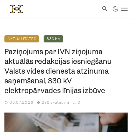
AKTUALITĀTES
330 KV
Paziņojums par IVN ziņojuma
aktuālās redakcijas iesniegšanu
Valsts vides dienestā atzinuma
saņemšanai, 330 kV
elektropārvades līnijas izbūve
08.07.2026
278 skatījumi
0