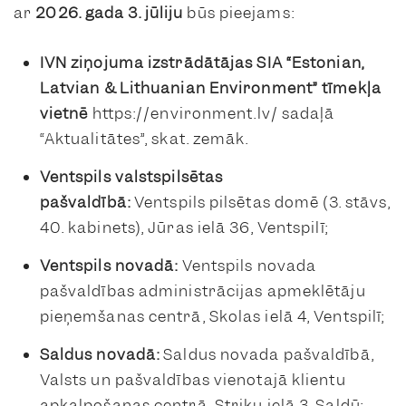
ar
2026. gada 3. jūliju
būs pieejams:
IVN ziņojuma izstrādātājas SIA “Estonian,
Latvian & Lithuanian Environment” tīmekļa
vietnē
https://environment.lv/ sadaļā
“Aktualitātes”, skat. zemāk.
Ventspils valstspilsētas
pašvaldībā:
Ventspils pilsētas domē (3. stāvs,
40. kabinets), Jūras ielā 36, Ventspilī;
Ventspils novadā:
Ventspils novada
pašvaldības administrācijas apmeklētāju
pieņemšanas centrā, Skolas ielā 4, Ventspilī;
Saldus novadā:
Saldus novada pašvaldībā,
Valsts un pašvaldības vienotajā klientu
apkalpošanas centrā, Striķu ielā 3, Saldū;