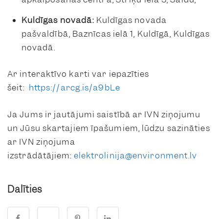
Kuldīgas novadā:
Kuldīgas novada
pašvaldībā, Baznīcas ielā 1, Kuldīgā, Kuldīgas
novadā.
Ar interaktīvo karti var iepazīties
šeit:
https://arcg.is/a9bLe
Ja Jums ir jautājumi saistībā ar IVN ziņojumu
un Jūsu skartajiem īpašumiem, lūdzu sazināties
ar IVN ziņojuma
izstrādātājiem:
elektrolinija@environment.lv
Dalīties