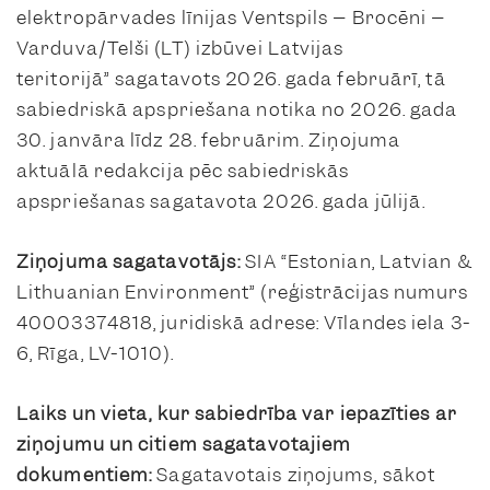
elektropārvades līnijas Ventspils – Brocēni –
Varduva/Telši (LT) izbūvei Latvijas
teritorijā” sagatavots 2026. gada februārī, tā
sabiedriskā apspriešana notika no 2026. gada
30. janvāra līdz 28. februārim. Ziņojuma
aktuālā redakcija pēc sabiedriskās
apspriešanas sagatavota 2026. gada jūlijā.
Ziņojuma sagatavotājs:
SIA “Estonian, Latvian &
Lithuanian Environment” (reģistrācijas numurs
40003374818, juridiskā adrese: Vīlandes iela 3-
6, Rīga, LV-1010).
Laiks un vieta, kur sabiedrība var iepazīties ar
ziņojumu un citiem sagatavotajiem
dokumentiem:
Sagatavotais ziņojums, sākot