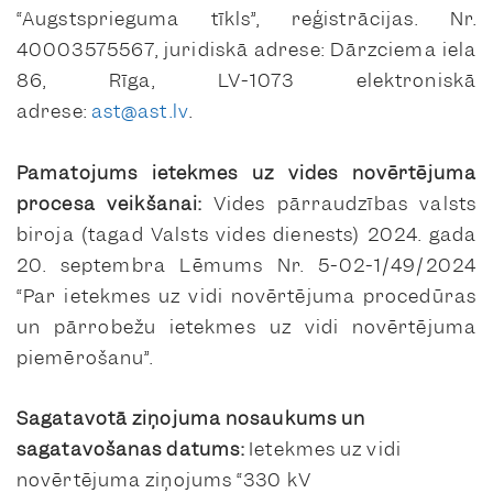
“Augstsprieguma tīkls”, reģistrācijas. Nr.
40003575567, juridiskā adrese: Dārzciema iela
86, Rīga, LV-1073 elektroniskā
adrese:
ast@ast.lv
.
Pamatojums ietekmes uz vides novērtējuma
procesa veikšanai:
Vides pārraudzības valsts
biroja (tagad Valsts vides dienests) 2024. gada
20. septembra Lēmums Nr. 5-02-1/49/2024
“Par ietekmes uz vidi novērtējuma procedūras
un pārrobežu ietekmes uz vidi novērtējuma
piemērošanu”.
Sagatavotā ziņojuma nosaukums un
sagatavošanas datums:
Ietekmes uz vidi
novērtējuma ziņojums “330 kV