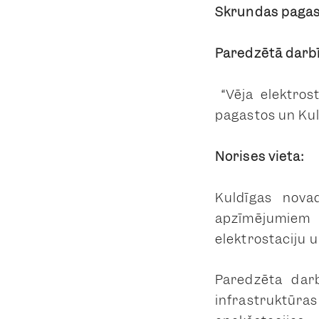
Skrundas paga
Paredzētā darb
“Vēja elektros
pagastos un Ku
Norises vieta:
Kuldīgas nov
apzīmējumiem
elektrostaciju u
Paredzētā dar
infrastruktūr