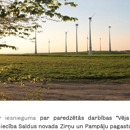
ar iesnieguma
par paredzētās darbības
“Vēj
iecība Saldus novada Zirņu un Pampāļu pagast