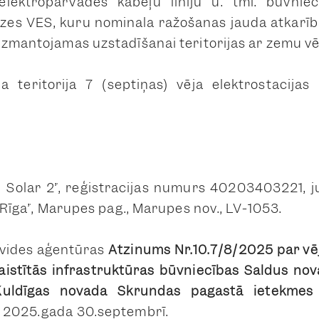
 elektropārvades kabeļu līniju u. tml. būvniec
zes VES, kuru nominālā ražošanas jauda atkarīb
izmantojamas uzstādīšanai teritorijās ar zemu v
a teritorijā 7 (septiņas) vēja elektrostacija
 Solar 2”, reģistrācijas numurs 40203403221, ju
 “Rīga”, Mārupes pag., Mārupes nov., LV-1053.
 vides aģentūras
Atzinums Nr.10.7/8/2025 par vēj
aistītās infrastruktūras būvniecības Saldus no
uldīgas novada Skrundas pagastā ietekmes 
 2025.gada 30.septembrī.