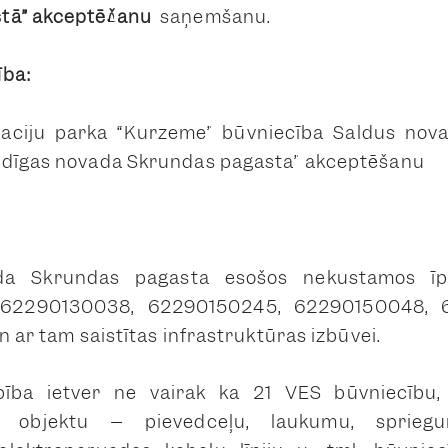
stā” akceptēšanu
saņemšanu.
ība:
taciju parka “Kurzeme” būvniecība Saldus no
ldīgas novada Skrundas pagastā” akceptēšanu
ada Skrundas pagastā esošos nekustamos ī
 62290130038, 62290150245, 62290150048,
n ar tām saistītās infrastruktūras izbūvei.
bība ietver ne vairāk kā 21 VES būvniecību,
as objektu – pievedceļu, laukumu, sprieg