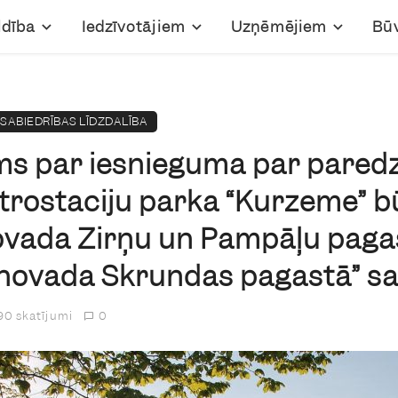
ldība
Iedzīvotājiem
Uzņēmējiem
Bū
SABIEDRĪBAS LĪDZDALĪBA
ms par iesnieguma par pared
ktrostaciju parka “Kurzeme” 
ovada Zirņu un Pampāļu paga
 novada Skrundas pagastā” 
0 skatījumi
0