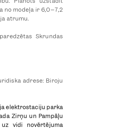
ību. Plānots uzstādīt
ā no modeļa ir 6,0–7,2
ēja ātrumu.
s paredzētas Skrundas
ridiskā adrese: Biroju
a elektrostaciju parka
vada Zirņu un Pampāļu
uz vidi novērtējuma