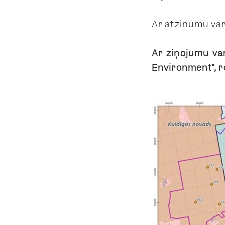
Ar atzinumu var 
Ar ziņojumu var
Environment”, r