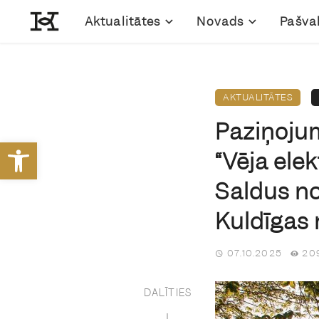
Aktualitātes
Novads
Pašva
AKTUALITĀTES
Paziņoju
Open toolbar
“Vēja ele
Saldus n
Kuldīgas
07.10.2025
209
DALĪTIES