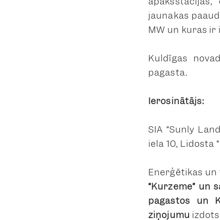
apakšstacijas,
jaunākās paaud
MW un kuras ir 
Kuldīgas novad
pagastā.
Ierosinātājs:
SIA “Sunly Land
iela 10, Lidosta
Enerģētikas un
“Kurzeme” un s
pagastos un K
ziņojumu
izdots