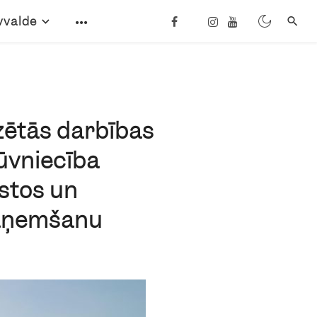
vvalde
zētās darbības
būvniecība
stos un
saņemšanu