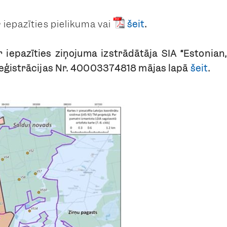
iepazīties pielikumā vai
šeit
.
 iepazīties ziņojuma izstrādātāja SIA “Estonian
eģistrācijas Nr. 40003374818 mājas lapā
šeit
.