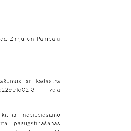
vada Zirņu un Pampāļu
pašumus ar kadastra
 62290150213 – vēja
 kā arī nepieciešamo
uma paaugstināšanas