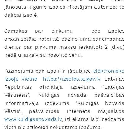
jānosūta lūgums izsoles rīkotājam autorizēt to
dalībai izsolē.
Samaksa par pirkumu – pēc izsoles
organizētāja noteiktā paziņojuma saņemšanas
dienas par pirkuma maksu ieskaitot: 2 (divu)
nedēļu laikā visu nosolīto cenu.
Paziņojums par izsoli ir jāpublicē
elektronisko
izsoļu vietnē
https://izsoles.ta.gov.lv
, Latvijas
Republikas oficiālajā izdevumā “Latvijas
Vēstnesis”, Kuldīgas novada pašvaldības
informatīvajā izdevumā “Kuldīgas Novada
Vēstis”, pašvaldības interneta mājaslapā
www.kuldigasnovads.lv
, izliekams labi redzamā
vietā pie attiecīgā nekustamā īpašuma.