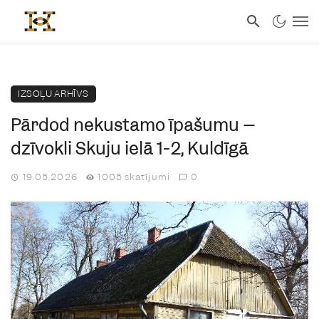
IZSOĻU ARHĪVS
Pārdod nekustamo īpašumu –
dzīvokli Skuju ielā 1-2, Kuldīgā
19.05.2026
1005 skatījumi
0