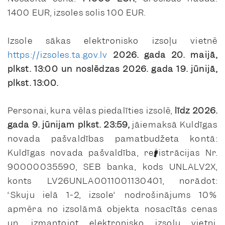
1400 EUR, izsoles solis 100 EUR.
Izsole sākas elektronisko izsoļu vietnē
https://izsoles.ta.gov.lv
2026. gada 20. maijā,
plkst. 13:00 un noslēdzas 2026. gada 19. jūnijā,
plkst. 13:00.
Personai, kura vēlas piedalīties izsolē,
līdz 2026.
gada 9. jūnijam
plkst. 23:59,
jāiemaksā Kuldīgas
novada pašvaldības pamatbudžeta kontā:
Kuldīgas novada pašvaldība, reģistrācijas Nr.
90000035590, SEB banka, kods UNLALV2X,
konts LV26UNLA0011001130401, norādot:
“Skuju ielā 1-2, izsole”
nodrošinājums 10%
apmēra no izsolāmā objekta nosacītās cenas
un, izmantojot elektronisko izsoļu vietni,