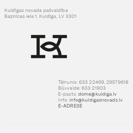
Kuldīgas novada pašvaldība
Baznīcas iela 1, Kuldīga, LV 3301
Tālrunis: 633 22469, 29579618
Būvvalde: 633 21903
E-pasts:
dome@kuldiga.lv
Info:
info@kuldigasnovads.lv
E-ADRESE