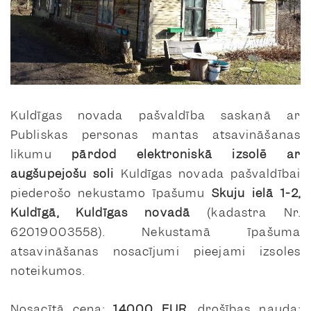
Kuldīgas novada pašvaldība saskaņā ar
Publiskas personas mantas atsavināšanas
likumu
pārdod elektroniskā izsolē ar
augšupejošu soli
Kuldīgas novada pašvaldībai
piederošo nekustamo īpašumu
Skuju ielā 1-2,
Kuldīgā
, Kuldīgas novadā
(kadastra Nr.
62019003558). Nekustamā īpašuma
atsavināšanas nosacījumi pieejami izsoles
noteikumos.
Nosacītā cena:
14000 EUR
, drošības nauda: