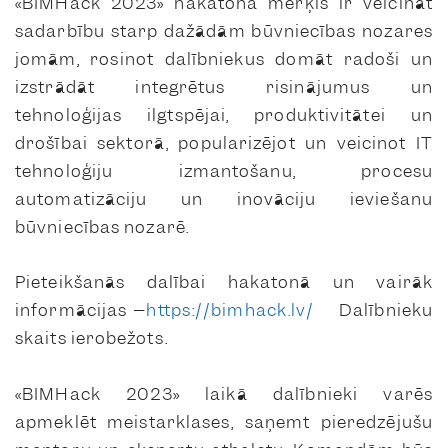
«BIMHack 2023» hakatona mērķis ir veicināt
sadarbību starp dažādām būvniecības nozares
jomām, rosinot dalībniekus domāt radoši un
izstrādāt integrētus risinājumus un
tehnoloģijas ilgtspējai, produktivitātei un
drošībai sektorā, popularizējot un veicinot IT
tehnoloģiju izmantošanu, procesu
automatizāciju un inovāciju ieviešanu
būvniecības nozarē.
Pieteikšanās dalībai hakatonā un vairāk
informācijas –
https://bimhack.lv/
Dalībnieku
skaits ierobežots.
«BIMHack 2023» laikā dalībnieki varēs
apmeklēt meistarklases, saņemt pieredzējušu