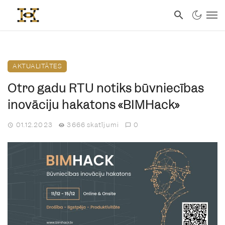
AKTUALITĀTES
Otro gadu RTU notiks būvniecības
inovāciju hakatons «BIMHack»
01.12.2023
3666 skatījumi
0