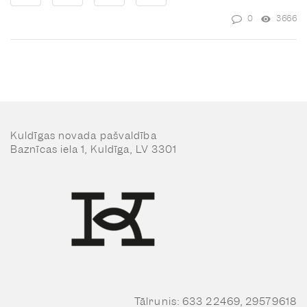
0
3666
Kuldīgas novada pašvaldība
Baznīcas iela 1, Kuldīga, LV 3301
Tālrunis: 633 22469, 29579618