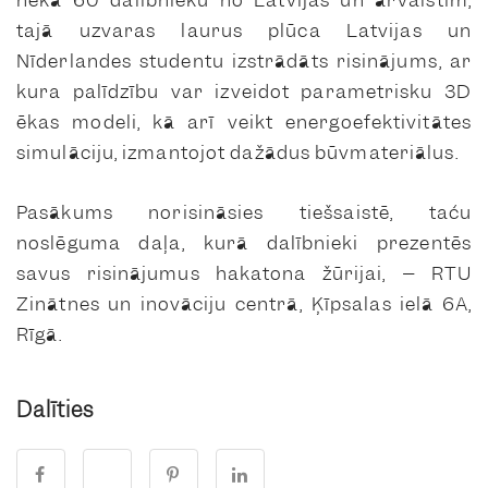
tajā uzvaras laurus plūca Latvijas un
Nīderlandes studentu izstrādāts risinājums, ar
kura palīdzību var izveidot parametrisku 3D
ēkas modeli, kā arī veikt energoefektivitātes
simulāciju, izmantojot dažādus būvmateriālus.
Pasākums norisināsies tiešsaistē, taču
noslēguma daļa, kurā dalībnieki prezentēs
savus risinājumus hakatona žūrijai, – RTU
Zinātnes un inovāciju centrā, Ķīpsalas ielā 6A,
Rīgā.
Dalīties