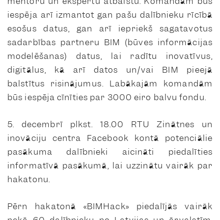
mentoru un ekspertu atbalstu. Komandām būs
iespēja arī izmantot gan pašu dalībnieku rīcībā
esošus datus, gan arī iepriekš sagatavotus
sadarbības partneru BIM (būves informācijas
modelēšanas) datus, lai radītu inovatīvus,
digitālus, kā arī datos un/vai BIM pieejā
balstītus risinājumus. Labākajām komandām
būs iespēja cīnīties par 3000 eiro balvu fondu.
5. decembrī plkst. 18.00 RTU Zinātnes un
inovāciju centra
Facebook
kontā potenciālie
pasākuma dalībnieki aicināti piedalīties
informatīvā pasākumā, lai uzzinātu vairāk par
hakatonu.
Pērn hakatonā «BIMHack» piedalījās vairāk
nekā 60 dalībnieku no Latvijas un ārvalstīm,