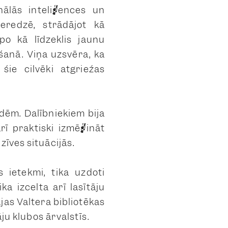
nālās inteliģences un
ieredzē, strādājot kā
po kā līdzeklis jaunu
anā. Viņa uzsvēra, ka
šie cilvēki atgriežas
odēm. Dalībniekiem bija
rī praktiski izmēģināt
zīves situācijās.
s ietekmi, tika uzdoti
ka izcelta arī lasītāju
jas Valtera bibliotēkas
āju klubos ārvalstīs.