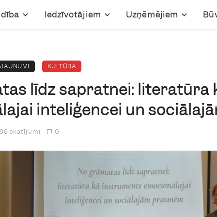
ldība
Iedzīvotājiem
Uzņēmējiem
Bū
JAUNUMI
KULTŪRA
as līdz sapratnei: literatūra
ajai inteliģencei un sociāl
96 skatījumi
0