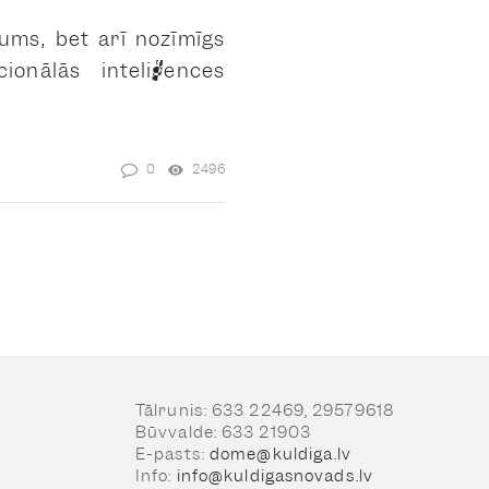
jums, bet arī nozīmīgs
ionālās inteliģences
0
2496
Tālrunis: 633 22469, 29579618
Būvvalde: 633 21903
E-pasts:
dome@kuldiga.lv
Info:
info@kuldigasnovads.lv