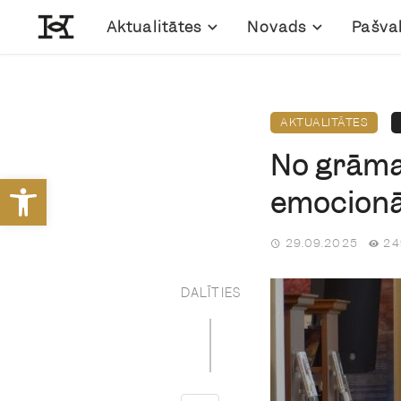
Aktualitātes
Novads
Pašva
AKTUALITĀTES
No grāmat
Open toolbar
emocionāl
29.09.2025
24
DALĪTIES