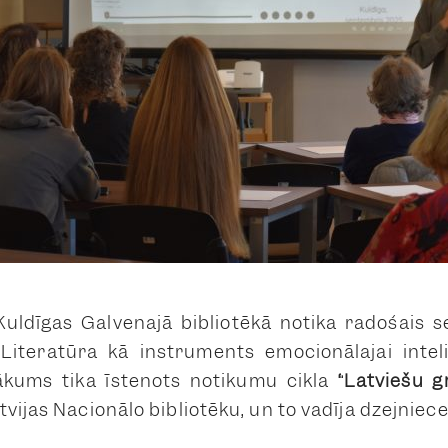
Kuldīgas Galvenajā bibliotēkā notika radošais 
: Literatūra kā instruments emocionālajai inte
ākums tika īstenots notikumu cikla
“Latviešu 
vijas Nacionālo bibliotēku, un to vadīja dzejniec