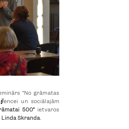
seminārs
“No grāmatas
liģencei un sociālajām
grāmatai 500”
ietvaros
e
Linda Skranda
.