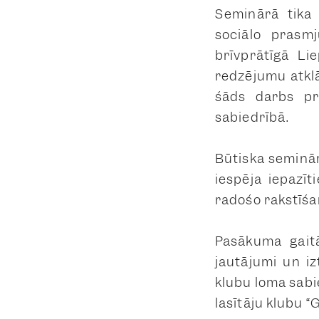
Seminārā tika 
sociālo prasmj
brīvprātīgā Li
redzējumu atkl
šāds darbs pra
sabiedrībā.
Būtiska seminār
iespēja iepazīt
radošo rakstīšan
Pasākuma gaitā
jautājumi un iz
klubu loma sabi
lasītāju klubu
“