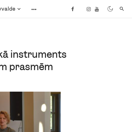
vvalde
 kā instruments
ajām prasmēm