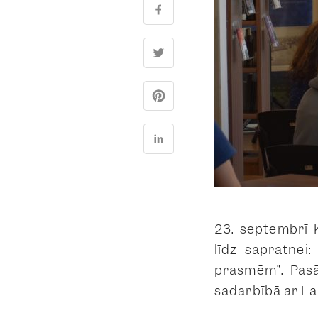
23. septembrī 
līdz sapratnei
prasmēm”
. Pas
sadarbībā ar Lat