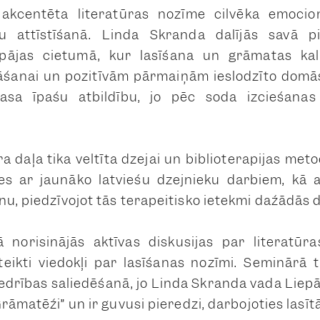
akcentēta literatūras nozīme cilvēka emocio
u attīstīšanā. Linda Skranda dalījās savā p
epājas cietumā, kur lasīšana un grāmatas kal
āšanai un pozitīvām pārmaiņām ieslodzīto domāš
sa īpašu atbildību, jo pēc soda izciešanas 
a daļa tika veltīta dzejai un biblioterapijas met
ies ar jaunāko latviešu dzejnieku darbiem, kā a
u, piedzīvojot tās terapeitisko ietekmi dažādās d
 norisinājās aktīvas diskusijas par literatūra
teikti viedokļi par lasīšanas nozīmi. Seminārā ti
edrības saliedēšanā, jo Linda Skranda vada Liepā
Grāmatēži”
un ir guvusi pieredzi, darbojoties lasīt