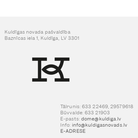
Kuldīgas novada pašvaldība
Baznīcas iela 1, Kuldīga, LV 3301
Tālrunis: 633 22469, 29579618
Būvvalde: 633 21903
E-pasts:
dome@kuldiga.lv
Info:
info@kuldigasnovads.lv
E-ADRESE