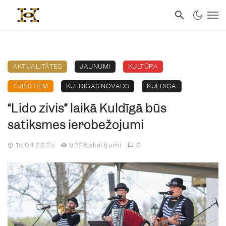
AKTUALITĀTES
JAUNUMI
KULTŪRA
TŪRISTIEM
KULDĪGAS NOVADS
KULDĪGA
“Lido zivis” laikā Kuldīgā būs
satiksmes ierobežojumi
15.04.2025
5228 skatījumi
0