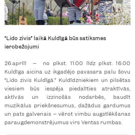
“Lido zivis” laikā Kuldīgā būs satiksmes
ierobežojumi
26.aprīlī – no plkst. 11.00 līdz plkst. 16.00
Kuldīga aicina uz ikgadējo pavasara palu šovu
“Lido zivis Kuldīgā.” Kuldīdzniekiem un pilsētas
viesiem būs iespēja piedalīties atraktīvās,
aktīvās un izzinošās nodarbēs, baudīt
muzikālus priekšnesumus, dažādus gardumus
un pats galvenais – vērot vimbu augstlēkšanas
paraugdemonstrējumus virs Ventas rumbas.