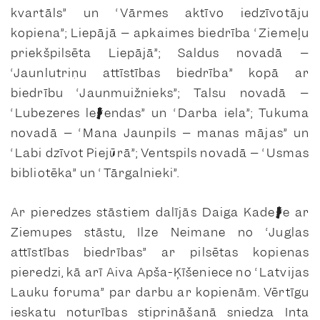
kvartāls” un “Vārmes aktīvo iedzīvotāju
kopiena”; Liepājā – apkaimes biedrība “Ziemeļu
priekšpilsēta Liepājā”; Saldus novadā –
“Jaunlutriņu attīstības biedrība” kopā ar
biedrību “Jaunmuižnieks”; Talsu novadā –
“Lubezeres leģendas” un “Darba iela”; Tukuma
novadā – “Mana Jaunpils – manas mājas” un
“Labi dzīvot Piejūrā”; Ventspils novadā – “Usmas
bibliotēka” un “Tārgalnieki”.
Ar pieredzes stāstiem dalījās Daiga Kadeģe ar
Ziemupes stāstu, Ilze Neimane no “Juglas
attīstības biedrības” ar pilsētas kopienas
pieredzi, kā arī Aiva Apša-Ķīšeniece no “Latvijas
Lauku foruma” par darbu ar kopienām. Vērtīgu
ieskatu noturības stiprināšanā sniedza Inta