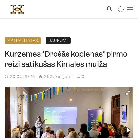
AKTUALITĀTES
JAUNUMI
Kurzemes “Drošās kopienas” pirmo
reizi satikušās Ķimales muižā
20.05.2026
262 skatījumi
0