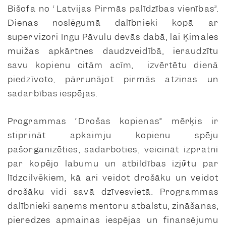
Bišofa no “Latvijas Pirmās palīdzības vienības”.
Dienas noslēgumā dalībnieki kopā ar
supervizori Ingu Pāvulu devās dabā, lai Ķimales
muižas apkārtnes daudzveidībā, ieraudzītu
savu kopienu citām acīm, izvērtētu dienā
piedzīvoto, pārrunājot pirmās atziņas un
sadarbības iespējas.
Programmas “Drošas kopienas” mērķis ir
stiprināt apkaimju kopienu spēju
pašorganizēties, sadarboties, veicināt izpratni
par kopējo labumu un atbildības izjūtu par​
līdzcilvēkiem, kā ari veidot drošāku un veidot
drošāku vidi savā dzīvesvietā. Programmas
dalībnieki saņems mentoru atbalstu, zināšanas,
pieredzes apmaiņas iespējas un finansējumu