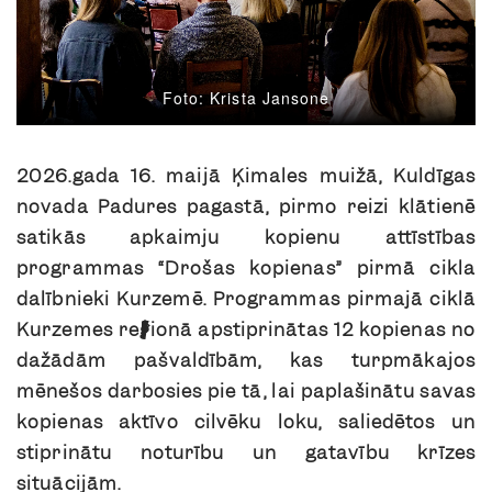
Foto: Krista Jansone
2026.gada 16. maijā Ķimales muižā, Kuldīgas
novada Padures pagastā, pirmo reizi klātienē
satikās apkaimju kopienu attīstības
programmas “Drošas kopienas” pirmā cikla
dalībnieki Kurzemē. Programmas pirmajā ciklā
Kurzemes reģionā apstiprinātas 12 kopienas no
dažādām pašvaldībām, kas turpmākajos
mēnešos darbosies pie tā, lai paplašinātu savas
kopienas aktīvo cilvēku loku, saliedētos un
stiprinātu noturību un gatavību krīzes
situācijām.