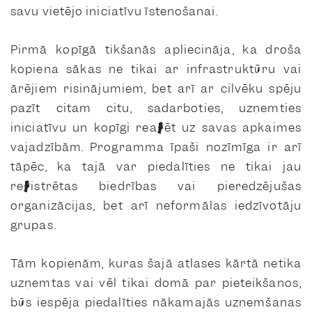
savu vietējo iniciatīvu īstenošanai.
Pirmā kopīgā tikšanās apliecināja, ka droša
kopiena sākas ne tikai ar infrastruktūru vai
ārējiem risinājumiem, bet arī ar cilvēku spēju
pazīt citam citu, sadarboties, uzņemties
iniciatīvu un kopīgi reaģēt uz savas apkaimes
vajadzībām. Programma īpaši nozīmīga ir arī
tāpēc, ka tajā var piedalīties ne tikai jau
reģistrētas biedrības vai pieredzējušas
organizācijas, bet arī neformālas iedzīvotāju
grupas.
Tām kopienām, kuras šajā atlases kārtā netika
uzņemtas vai vēl tikai domā par pieteikšanos,
būs iespēja piedalīties nākamajās uzņemšanas