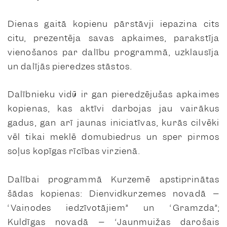
Dienas gaitā kopienu pārstāvji iepazina cits
citu, prezentēja savas apkaimes, parakstīja
vienošanos par dalību programmā, uzklausīja
un dalījās pieredzes stāstos.
Dalībnieku vidū ir gan pieredzējušas apkaimes
kopienas, kas aktīvi darbojas jau vairākus
gadus, gan arī jaunas iniciatīvas, kurās cilvēki
vēl tikai meklē domubiedrus un sper pirmos
soļus kopīgas rīcības virzienā.
Dalībai programmā Kurzemē apstiprinātas
šādas kopienas: Dienvidkurzemes novadā –
“Vaiņodes iedzīvotājiem” un “Gramzda”;
Kuldīgas novadā – “Jaunmuižas darošais