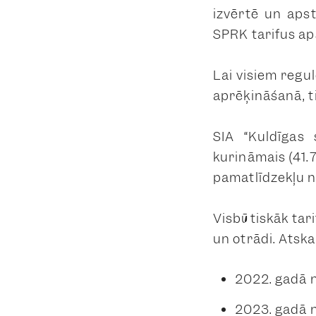
izvērtē un aps
SPRK tarifus ap
Lai visiem regu
aprēķināšanā, t
SIA “Kuldīgas 
kurināmais (41
pamatlīdzekļu n
Visbūtiskāk tari
un otrādi. Atska
2022. gadā 
2023. gadā 