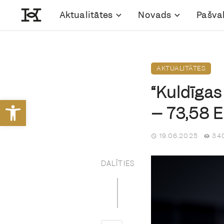
Aktualitātes
Novads
Pašva
AKTUALITĀTES
“Kuldīgas 
Open toolbar
– 73,58
19.06.2025
340
DALĪTIES