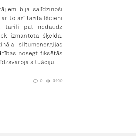
ājiem bija salīdzinoši
r to arī tarifa lēcieni
ā tarifi pat nedaudz
iek izmantota šķelda.
nāja siltumenerģijas
ūtības nosegt fiksētās
īdzsvaroja situāciju.
0
3400