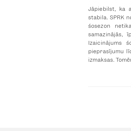
Jāpiebilst, ka 
stabila. SPRK n
šosezon netika
samazinājās, ī
Izaicinājums š
pieprasījumu lī
izmaksas. Tomēr 