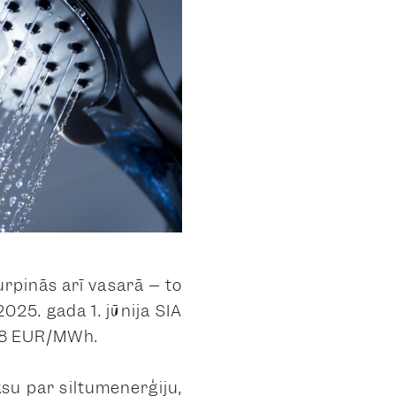
urpinās arī vasarā – to
25. gada 1. jūnija SIA
3,58 EUR/MWh.
su par siltumenerģiju,