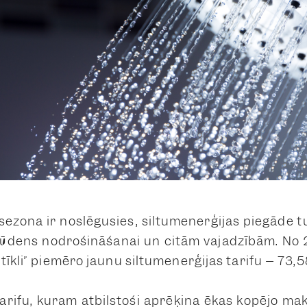
 sezona ir noslēgusies, siltumenerģijas piegāde t
ūdens nodrošināšanai un citām vajadzībām. No 20
mtīkli” piemēro jaunu siltumenerģijas tarifu – 7
arifu, kuram atbilstoši aprēķina ēkas kopējo mak