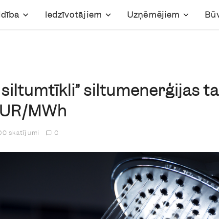
ldība
Iedzīvotājiem
Uzņēmējiem
Bū
siltumtīkli” siltumenerģijas tar
 EUR/MWh
0 skatījumi
0