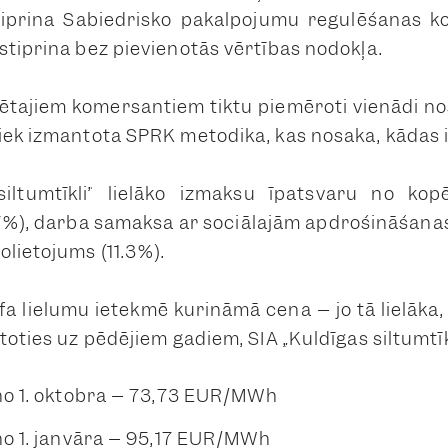
tiprina Sabiedrisko pakalpojumu regulēšanas ko
stiprina bez pievienotās vērtības nodokļa.
lētajiem komersantiem tiktu piemēroti vienādi no
iek izmantota SPRK metodika, kas nosaka, kādas i
siltumtīkli” lielāko izmaksu īpatsvaru no k
.7%), darba samaksa ar sociālajām apdrošināšan
olietojums (11.3%).
fa lielumu ietekmē kurināmā cena – jo tā lielāka, 
toties uz pēdējiem gadiem, SIA „Kuldīgas siltumtīkli
no 1. oktobra – 73,73 EUR/MWh
no 1. janvāra – 95,17 EUR/MWh