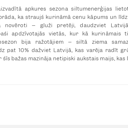
aizvadītā apkures sezona siltumenerģijas lietot
orāda, ka straujš kurināmā cenu kāpums un līdz a
 novēroti – gluži pretēji, daudzviet Latvij
paši apdzīvotajās vietās, kur kā kurināmais t
osezon bija ražotājiem – siltā ziema samazi
dz pat 10% dažviet Latvijā, kas varēja radīt gr
šīs bažas mazināja netipiski aukstais maijs, kas l