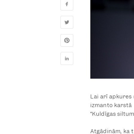
Lai arī apkures
izmanto karstā 
“Kuldīgas siltu
Atgādinām, ka t