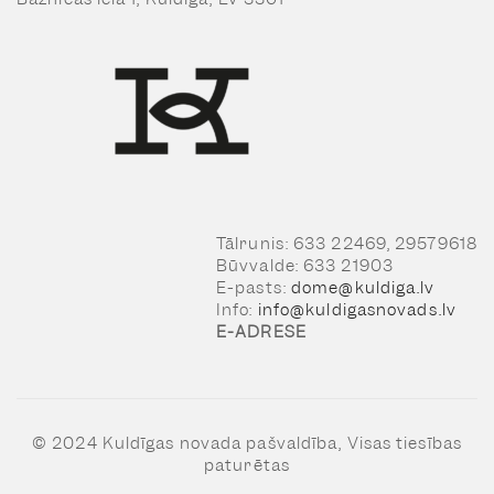
Tālrunis: 633 22469, 29579618
Būvvalde: 633 21903
E-pasts:
dome@kuldiga.lv
Info:
info@kuldigasnovads.lv
E-ADRESE
© 2024 Kuldīgas novada pašvaldība, Visas tiesības
paturētas