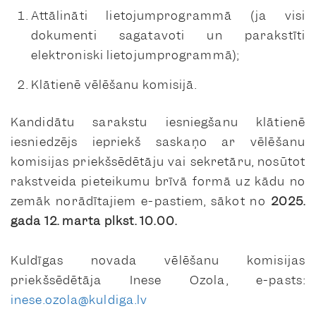
Attālināti lietojumprogrammā (ja visi
dokumenti sagatavoti un parakstīti
elektroniski lietojumprogrammā);
Klātienē vēlēšanu komisijā.
Kandidātu sarakstu iesniegšanu klātienē
iesniedzējs iepriekš saskaņo ar vēlēšanu
komisijas priekšsēdētāju vai sekretāru, nosūtot
rakstveida pieteikumu brīvā formā uz kādu no
zemāk norādītajiem e-pastiem, sākot no
2025.
gada 12. marta plkst. 10.00.
Kuldīgas novada vēlēšanu komisijas
priekšsēdētāja Inese Ozola, e-pasts:
inese.ozola@kuldiga.lv