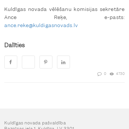
Kuldīgas novada vēlēšanu komisijas sekretāre
Ance Reķe, e-pasts:
ance.reke@kuldigasnovads.lv
Dalīties
0
4730
Kuldīgas novada pašvaldība
Baznīcas iela 1, Kuldīga, LV 3301