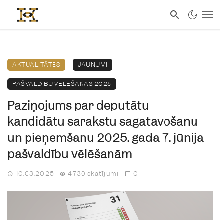
AKTUALITĀTES
JAUNUMI
PAŠVALDĪBU VĒLĒŠANAS 2025
Paziņojums par deputātu
kandidātu sarakstu sagatavošanu
un pieņemšanu 2025. gada 7. jūnija
pašvaldību vēlēšanām
10.03.2025
4730 skatījumi
0