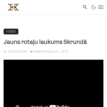
VIDEO
Jauns rotaļu laukums Skrundā
09.08.2023
4995 skatījumi
0