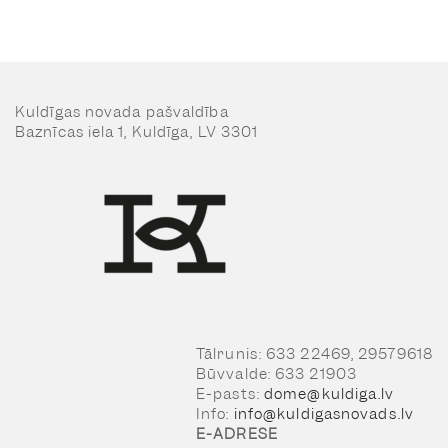
Kuldīgas novada pašvaldība
Baznīcas iela 1, Kuldīga, LV 3301
Tālrunis: 633 22469, 29579618
Būvvalde: 633 21903
E-pasts:
dome@kuldiga.lv
Info:
info@kuldigasnovads.lv
E-ADRESE