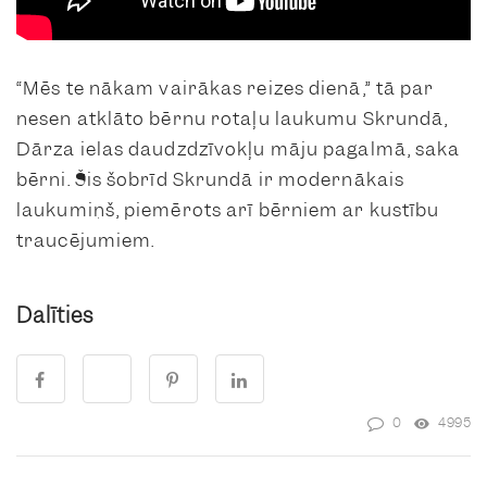
“Mēs te nākam vairākas reizes dienā,” tā par
nesen atklāto bērnu rotaļu laukumu Skrundā,
Dārza ielas daudzdzīvokļu māju pagalmā, saka
bērni. Šis šobrīd Skrundā ir modernākais
laukumiņš, piemērots arī bērniem ar kustību
traucējumiem.
Dalīties
0
4995