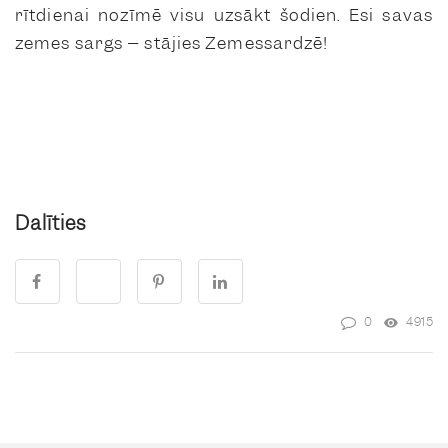
rītdienai nozīmē visu uzsākt šodien. Esi savas
zemes sargs – stājies Zemessardzē!
Dalīties
0
4915