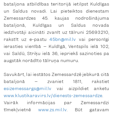
bataljona atbildības teritorijā ietilpst Kuldīgas
un Saldus novadi. Lai pieteiktos dienestam
Zemessardzes 45. kaujas nodrošinājuma
bataljonā, Kuldīgas un Saldus novada
iedzīvotāji aicināti zvanīt uz tālruni 25693210,
rakstīt uz e-pastu
45bn@mil.lv
vai personīgi
ierasties vienībā – Kuldīgā, Ventspils ielā 102,
vai Saldū, Striķu ielā 36, iepriekš sazinoties pa
augstāk norādīto tālruņa numuru.
Savukārt, lai iestātos Zemessardzē jebkurā citā
bataljonā – zvaniet 1811, rakstiet
esizemessargs@mil.lv
vai aizpildiet anketu
www.klustikaravirs.lv/dienests-zemessardze
.
Vairāk informācijas par Zemessardzi
tīmekļvietnē
www.zs.mil.lv
. Būt gatavam