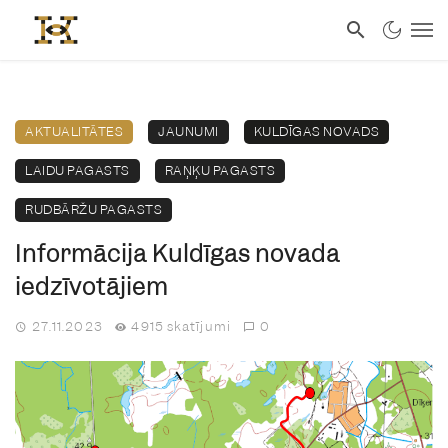
AKTUALITĀTES
JAUNUMI
KULDĪGAS NOVADS
LAIDU PAGASTS
RAŅĶU PAGASTS
RUDBĀRŽU PAGASTS
Informācija Kuldīgas novada
iedzīvotājiem
27.11.2023
4915 skatījumi
0