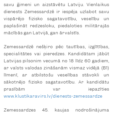
savu ģimeni un aizstāvētu Latviju. Vienlaikus
dienests Zemessardzē ir iespēja uzlabot savu
vispārējo fizisko sagatavotību, veselību un
paplašināt redzesloku, piedaloties militārajās
mācībās gan Latvijā, gan ārvalstīs.
Zemessardzē nešķiro pēc tautības, izglītības,
specialitātes vai pieredzes. Kandidātam jābūt
Latvijas pilsonim vecumā no 18 līdz 60 gadiem,
ar valsts valodas zināšanām vismaz vidējā (B1)
līmenī, ar atbilstošu veselības stāvokli un
sākotnējo fizisko sagatavotību. Ar kandidātu
prasībām var iepazīties
www.klustikaravirs.lv/dienests-zemessardze
Zemessardzes 45. kaujas nodrošinājuma