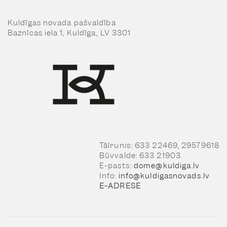
Kuldīgas novada pašvaldība
Baznīcas iela 1, Kuldīga, LV 3301
Tālrunis: 633 22469, 29579618
Būvvalde: 633 21903
E-pasts:
dome@kuldiga.lv
Info:
info@kuldigasnovads.lv
E-ADRESE