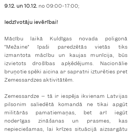
9.12. un 10.12.
no 09:00-17:00;
Iedzīvotāju ievērībai!
Mācību laikā Kuldīgas novada poligonā
“Mežaine” īpaši paredzētās vietās tiks
izmantota mācību un kaujas munīcija, būs
izvietots drošības apķēdējums. Nacionālie
bruņotie spēki aicina ar sapratni izturēties pret
Zemessardzes aktivitātēm.
Zemessardze – tā ir iespēja ikvienam Latvijas
pilsonim saliedētā komandā ne tikai apgūt
militārās pamatiemaņas, bet arī iegūt
noderīgas zināšanas un prasmes, kas
nepieciešamas, lai krīzes situācijā aizsargātu