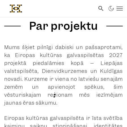
Par projektu
Mums šķiet pilnīgi dabiski un pašsaprotami,
ka Eiropas kultūras galvaspilsētas 2027
projektā piedalāmies kopā – Liepājas
valstspilsēta, Dienvidkurzemes un Kuldīgas
novadi. Kurzeme ir viena no latviešu senajām
zemēm un apvienojot spēkus, šim
vēsturiskajam reģionam mēs iezīmējam
jaunas ēras sākumu.
Eiropas kultūras galvaspilsēta ir īsta svētība
kaimiņu saikņu stiprināšanai, identitātes