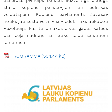
darbības princips balstās līdzvērtīgā dialogā
starp kopienu pārstāvjiem un politikas
veidotājiem. Kopienu parlaments šovasar
notiks jau sesto reizi. Visi viedokļi tiks apkopoti
Rezolūcijā, kas turpmākos divus gadus kalpos
par ceļa rādītāju ar lauku telpu saistītiem
lēmumiem.
PROGRAMMA