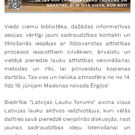
Viedo ciemu bibliotēka, dažādas informatīvas
sesijas, vērtīgi jauni sadraudzības kontakti un
tīklošanās iespējas ar līdzsvarotas attīstības
procesos iesaistītiem cilvēkiem, ārvalstu un
vietējā pieredze lauku attīstības veicināšanai,
metodes un rīki, lai pilnveidotu kopienas
darbību. Tas viss un lieliska atmosfēra no no 14.
līdz 16. jūnijam Madonas novada Ērgļos!
Biedrība “Latvijas Lauku forums” aicina visus
Latvijas lauku aktīvos iedzīvotājus, kuri vēlās
dalīties savā pieredzē cieņpilnās diskusijās, rast
jaunas sadraudzības ideju īstenošanai un