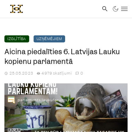
IZGLĪTĪBA
UZŅĒMĒJIEM
Aicina piedalīties 6. Latvijas Lauku
kopienu parlamentā
25.05.2023
4979 skatījumi
0