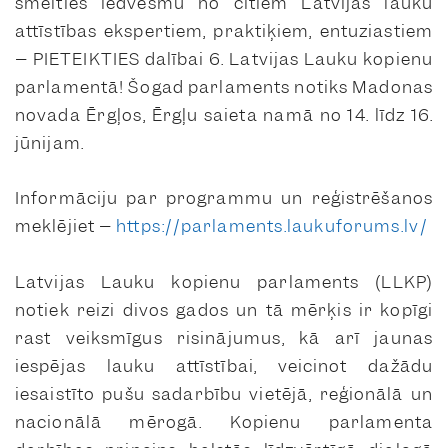
smelties iedvesmu no citiem Latvijas lauku
attīstības ekspertiem, praktiķiem, entuziastiem
– PIETEIKTIES dalībai 6. Latvijas Lauku kopienu
parlamentā! Šogad parlaments notiks Madonas
novada Ērgļos, Ērgļu saieta namā no 14. līdz 16.
jūnijam.
Informāciju par programmu un reģistrēšanos
meklējiet –
https://parlaments.laukuforums.lv/
Latvijas Lauku kopienu parlaments (LLKP)
notiek reizi divos gados un tā mērķis ir kopīgi
rast veiksmīgus risinājumus, kā arī jaunas
iespējas lauku attīstībai, veicinot dažādu
iesaistīto pušu sadarbību vietējā, reģionālā un
nacionālā mērogā. Kopienu parlamenta