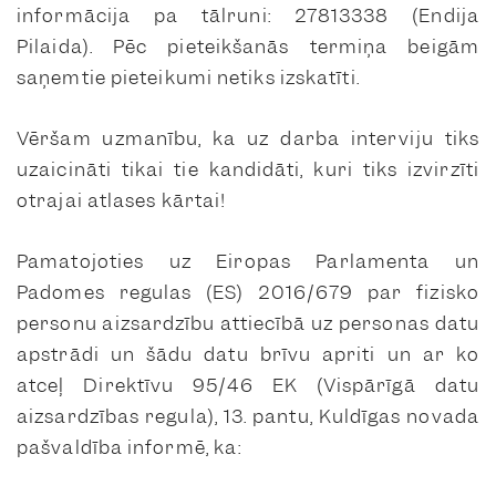
informācija pa tālruni: 27813338 (Endija
Pilaida).
Pēc pieteikšanās termiņa beigām
saņemtie pieteikumi netiks izskatīti.
Vēršam uzmanību, ka uz darba interviju tiks
uzaicināti tikai tie kandidāti, kuri tiks izvirzīti
otrajai atlases kārtai!
Pamatojoties uz Eiropas Parlamenta un
Padomes regulas (ES) 2016/679 par fizisko
personu aizsardzību attiecībā uz personas datu
apstrādi un šādu datu brīvu apriti un ar ko
atceļ Direktīvu 95/46 EK (Vispārīgā datu
aizsardzības regula), 13. pantu, Kuldīgas novada
pašvaldība informē, ka: