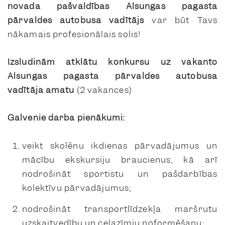
novada pašvaldības Alsungas pagasta
pārvaldes autobusa vadītājs
var būt Tavs
nākamais profesionālais solis!
Izsludinām atklātu konkursu
uz
vakanto
Alsungas pagasta pārvaldes
autobusa
vadītāja amatu
(2 vakances)
Galvenie darba pienākumi:
veikt skolēnu ikdienas pārvadājumus un
mācību ekskursiju braucienus, kā arī
nodrošināt sportistu un pašdarbības
kolektīvu pārvadājumus;
nodrošināt transportlīdzekļa maršrutu
uzskaitvedību un ceļazīmju noformēšanu;