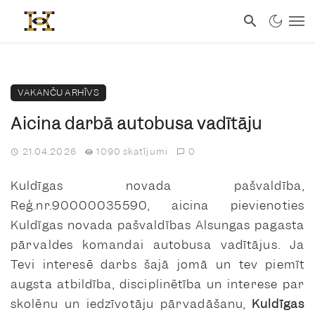
VAKANČU ARHĪVS
Aicina darbā autobusa vadītāju
21.04.2026
1090 skatījumi
0
Kuldīgas novada pašvaldība,
Reģ.nr.90000035590, aicina pievienoties
Kuldīgas novada pašvaldības Alsungas pagasta
pārvaldes komandai autobusa vadītājus. Ja
Tevi interesē darbs šajā jomā un tev piemīt
augsta atbildība, disciplinētība un interese par
skolēnu un iedzīvotāju pārvadāšanu,
Kuldīgas