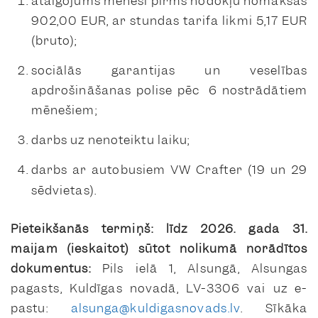
atalgojums mēnesī pirms nodokļu nomaksas
902,00 EUR, ar stundas tarifa likmi 5,17 EUR
(bruto);
sociālās garantijas un veselības
apdrošināšanas polise pēc 6 nostrādātiem
mēnešiem;
darbs uz nenoteiktu laiku;
darbs ar autobusiem VW Crafter (19 un 29
sēdvietas).
Pieteikšanās termiņš: līdz 2026. gada 31.
maijam (ieskaitot) sūtot nolikumā norādītos
dokumentus:
Pils ielā 1, Alsungā, Alsungas
pagasts, Kuldīgas novadā, LV-3306 vai uz e-
pastu:
alsunga@kuldigasnovads.lv
. Sīkāka