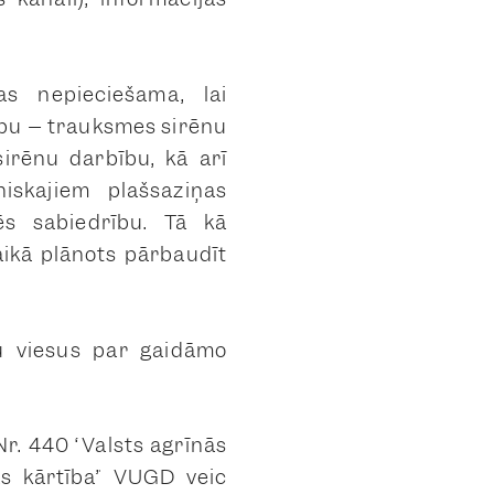
s nepieciešama, lai
ību – trauksmes sirēnu
irēnu darbību, kā arī
iskajiem plašsaziņas
ēs sabiedrību. Tā kā
aikā plānots pārbaudīt
tu viesus par gaidāmo
r. 440 “Valsts agrīnās
as kārtība” VUGD veic