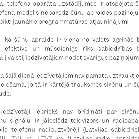
 ka: telefona aparāta uzstādījumos ir atspējota
efona modelis neparedz šūnu apraides paziņoj
eikti jaunākie programmatūras atjauninājumi.
 ka šūnu apraide ir viena no valsts agrīnās 
 efektīvs un mūsdienīgs rīks sabiedrības b
ļauj valstij iedzīvotājiem nodot svarīgus paziņoju
a šajā dienā iedzīvotājiem nav pamata uztraukt
eciešama, jo tā ir kārtējā trauksmes sirēnu un 
ude.
iedzīvotāji iepriekš nav brīdināti par sirēn
u signālu, ir jāieslēdz televizors un radioapar
lo telefonu radiouztvērēji (Latvijas sabiedris
nāli LTV1 un LTV7, vai “Latvijas radio” apraides