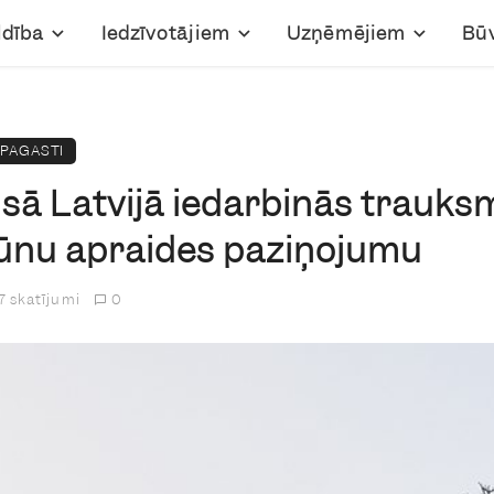
ldība
Iedzīvotājiem
Uzņēmējiem
Bū
PAGASTI
 visā Latvijā iedarbinās trauk
šūnu apraides paziņojumu
7 skatījumi
0