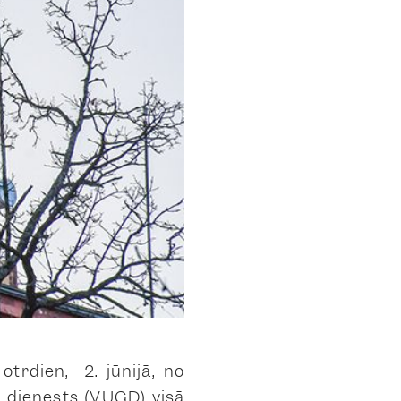
otrdien, 2. jūnijā, no
s dienests (VUGD) visā