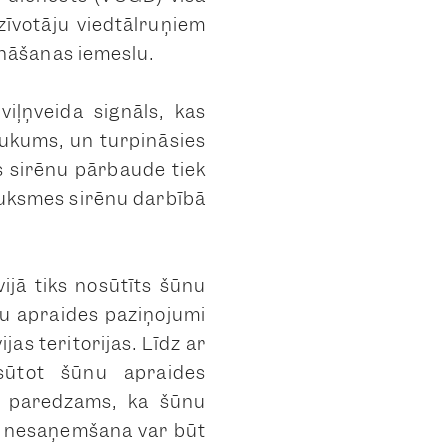
zīvotāju viedtālruņiem
nāšanas iemeslu.
iļņveida signāls, kas
aukums, un turpināsies
 sirēnu pārbaude tiek
auksmes sirēnu darbībā
ijā tiks nosūtīts šūnu
nu apraides paziņojumi
as teritorijas. Līdz ar
osūtot šūnu apraides
an paredzams, ka šūnu
tā nesaņemšana var būt