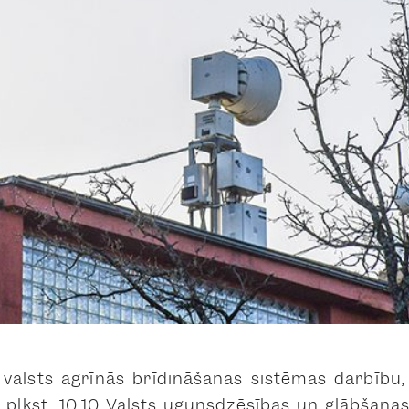
valsts agrīnās brīdināšanas sistēmas darbību, 
dz plkst. 10.10 Valsts ugunsdzēsības un glābšana