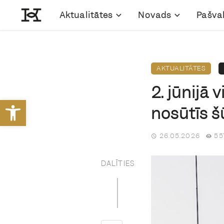
Aktualitātes
Novads
Pašva
AKTUALITĀTES
2. jūnijā
Open toolbar
nosūtīs 
26.05.2026
55
DALĪTIES