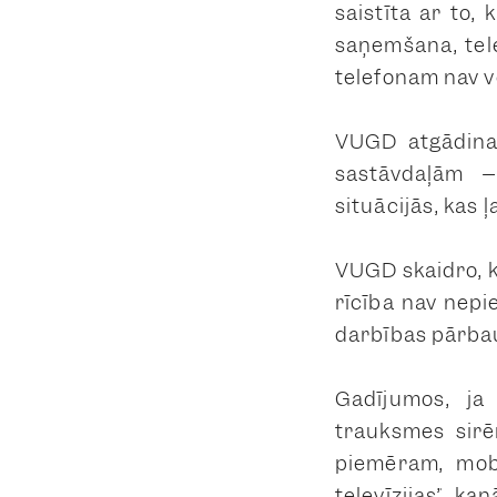
saistīta ar to,
saņemšana, tel
telefonam nav v
VUGD atgādina,
sastāvdaļām –
situācijās, kas 
VUGD skaidro, k
rīcība nav nepi
darbības pārba
Gadījumos, ja 
trauksmes sirēn
piemēram, mobi
televīzijas” ka