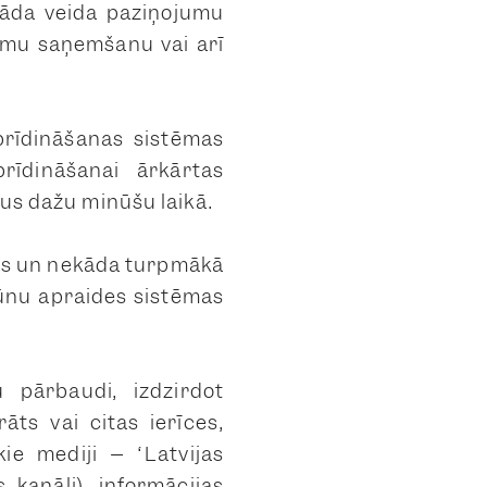
 šāda veida paziņojumu
umu saņemšanu vai arī
brīdināšanas sistēmas
rīdināšanai ārkārtas
mus dažu minūšu laikā.
ies un nekāda turpmākā
šūnu apraides sistēmas
u pārbaudi, izdzirdot
āts vai citas ierīces,
kie mediji – “Latvijas
 kanāli), informācijas