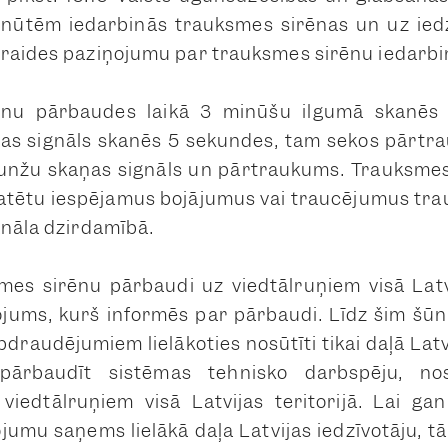
minūtēm iedarbinās trauksmes sirēnas un uz ied
raides paziņojumu par trauksmes sirēnu iedarbi
nu pārbaudes laikā 3 minūšu ilgumā skanēs v
ņas signāls skanēs 5 sekundes, tam sekos pārtr
kunžu skaņas signāls un pārtraukums. Trauksmes
statētu iespējamus bojājumus vai traucējumus tr
gnāla dzirdamībā.
mes sirēnu pārbaudi uz viedtālruņiem visā Latv
ojums, kurš informēs par pārbaudi. Līdz šim šū
raudējumiem lielākoties nosūtīti tikai daļā Latvij
 pārbaudīt sistēmas tehnisko darbspēju, n
viedtālruņiem visā Latvijas teritorijā. Lai g
jumu saņems lielākā daļa Latvijas iedzīvotāju, 