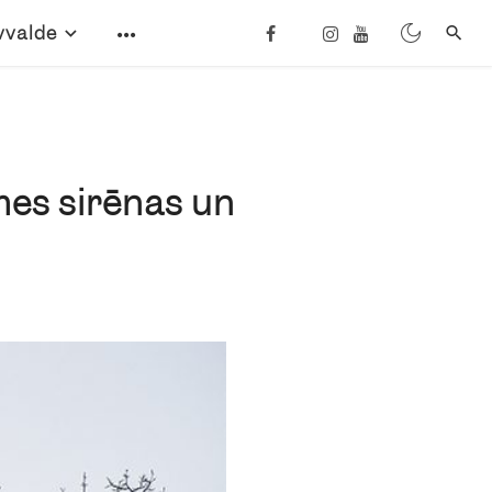
vvalde
smes sirēnas un