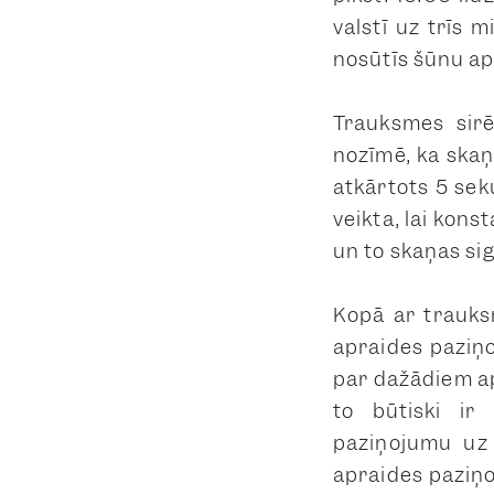
valstī uz trīs 
nosūtīs šūnu ap
Trauksmes sirē
nozīmē, ka ska
atkārtots 5 se
veikta, lai kon
un to skaņas si
Kopā ar trauks
apraides paziņ
par dažādiem apd
to būtiski ir
paziņojumu uz 
apraides paziņo