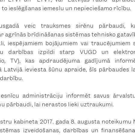
to ieslēgšanas iemeslu un nepieciešamo rīcību.
sgadā veic trauksmes sirēnu pārbaudi, ka
ar agrīnās brīdināšanas sistēmas tehnisko gatav
kli, iespējamiem bojājumiem vai traucējumiem s
mu darbības izpildi starp VUGD un elektron
adio, TV), kas apdraudējuma gadījumā inform
 Latvijā ieviesta šūnu apraide, šīs pārbaudes l
 darbību.
esnīcu administrāciju informēt savus ārvals
u pārbaudi, lai nerastos lieki uztraukumi.
stru kabineta 2017. gada 8. augusta noteikumu N
istēmas izveidošanas, darbības un finansēšan