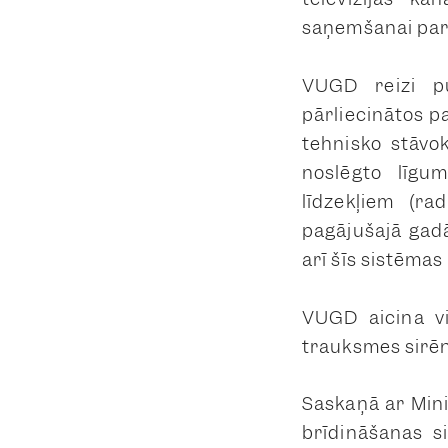
saņemšanai par 
VUGD reizi pu
pārliecinātos p
tehnisko stāvo
noslēgto līgu
līdzekļiem (r
pagājušajā gadā
arī šīs sistēmas
VUGD aicina vi
trauksmes sirēn
Saskaņā ar Mini
brīdināšanas s