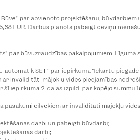
JMK Būve" par apvienoto projektēšanu, būvdarbiem
,68 EUR. Darbus plānots pabeigt deviņu mēnešu 
Elerts" par būvuzraudzības pakalpojumiem. Līgum
OL-automatik SET" par iepirkuma “Iekārtu piegād
 ar invaliditāti mājokļu vides pieejamības nodro
par šī iepirkuma 2. daļas izpildi par kopējo summu 
ta pasākumi cilvēkiem ar invaliditāti mājokļu vid
rojektēšanas darbi un pabeigti būvdarbi;
rojektēšanas darbi;