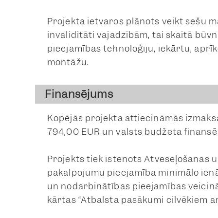
Projekta ietvaros plānots veikt sešu mā
invaliditāti vajadzībām, tai skaitā bū
pieejamības tehnoloģiju, iekārtu, apr
montāžu.
Finansējums
Kopējās projekta attiecināmās izmaksa
794,00 EUR un valsts budžeta finans
Projekts tiek īstenots Atveseļošanas 
pakalpojumu pieejamība minimālo ienāk
un nodarbinātības pieejamības veicin
kārtas “Atbalsta pasākumi cilvēkiem ar