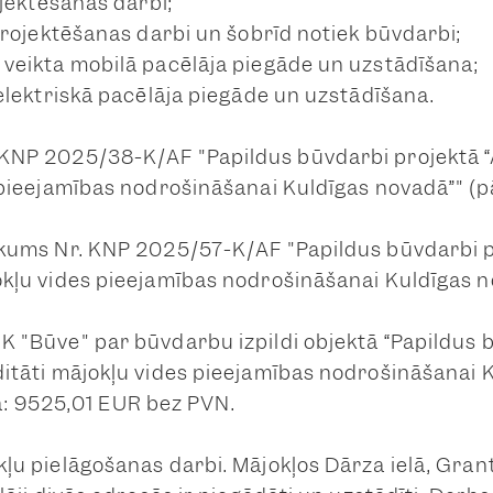
ojektēšanas darbi;
 projektēšanas darbi un šobrīd notiek būvdarbi;
, veikta mobilā pacēlāja piegāde un uzstādīšana;
 elektriskā pacēlāja piegāde un uzstādīšana.
. KNP 2025/38-K/AF "Papildus būvdarbi projektā 
s pieejamības nodrošināšanai Kuldīgas novadā”" (p
irkums Nr. KNP 2025/57-K/AF "Papildus būvdarbi p
jokļu vides pieejamības nodrošināšanai Kuldīgas n
MK "Būve" par būvdarbu izpildi objektā “Papildus 
ditāti mājokļu vides pieejamības nodrošināšanai 
: 9525,01 EUR bez PVN.
kļu pielāgošanas darbi. Mājokļos Dārza ielā, Grant