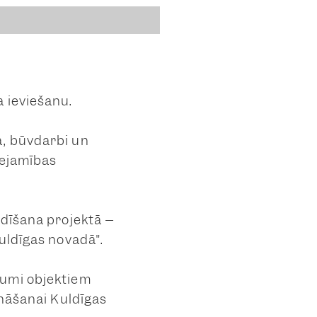
 ieviešanu.
a, būvdarbi un
eejamības
ādīšana projektā –
uldīgas novadā".
jumi objektiem
ināšanai Kuldīgas