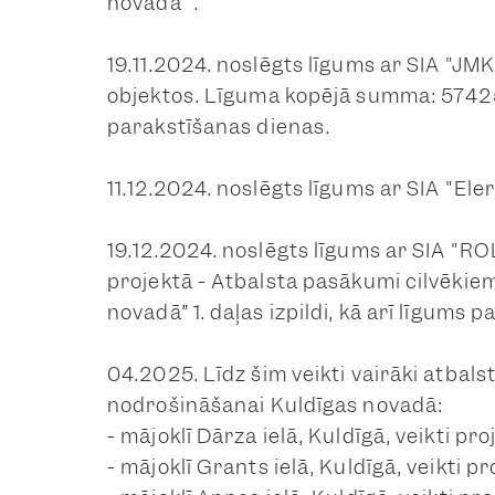
novadā””.
19.11.2024. noslēgts līgums ar SIA "
objektos. Līguma kopējā summa: 57425
parakstīšanas dienas.
11.12.2024. noslēgts līgums ar SIA "
19.12.2024. noslēgts līgums ar SIA "R
projektā - Atbalsta pasākumi cilvēkiem
novadā” 1. daļas izpildi, kā arī līgums 
04.2025. Līdz šim veikti vairāki atbals
nodrošināšanai Kuldīgas novadā:
- mājoklī Dārza ielā, Kuldīgā, veikti p
- mājoklī Grants ielā, Kuldīgā, veikti p