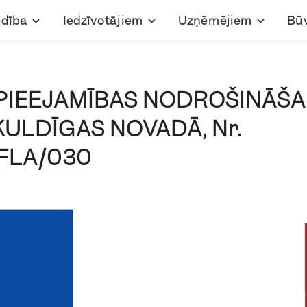
ldība
Iedzīvotājiem
Uzņēmējiem
Bū
PIEEJAMĪBAS NODROŠINĀŠA
 KULDĪGAS NOVADĀ, Nr.
/CFLA/030