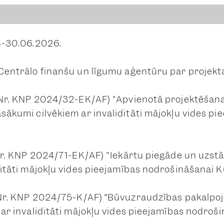
4-30.06.2026.
Centrālo finanšu un līgumu aģentūru par projekta
D Nr. KNP 2024/32-EK/AF) "Apvienotā projektēšan
sākumi cilvēkiem ar invaliditāti mājokļu vides pi
 Nr. KNP 2024/71-EK/AF) "Iekārtu piegāde un uzst
ditāti mājokļu vides pieejamības nodrošināšanai K
D Nr. KNP 2024/75-K/AF) “Būvuzraudzības pakalpo
ar invaliditāti mājokļu vides pieejamības nodroš