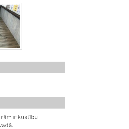
urām ir kustību
vadā.