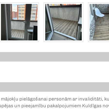
 mājokļu pielāgošanai personām ar invaliditāti, k
espējas un pieejamību pakalpojumiem Kuldīgas no