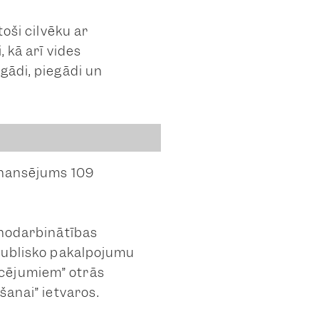
oši cilvēku ar
 kā arī vides
gādi, piegādi un
finansējums 109
 nodarbinātības
“Publisko pakalpojumu
ucējumiem” otrās
šanai” ietvaros.