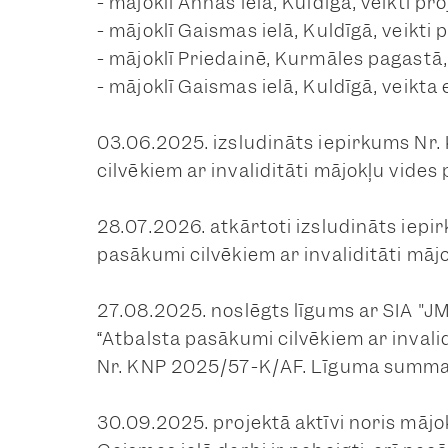
- mājoklī Annas ielā, Kuldīgā, veikti pr
- mājoklī Gaismas ielā, Kuldīgā, veikti
- mājoklī Priedainē, Kurmāles pagastā
- mājoklī Gaismas ielā, Kuldīgā, veikta
03.06.2025. izsludināts iepirkums Nr
cilvēkiem ar invaliditāti mājokļu vide
28.07.2026. atkārtoti izsludināts iep
pasākumi cilvēkiem ar invaliditāti mā
27.08.2025. noslēgts līgums ar SIA "J
“Atbalsta pasākumi cilvēkiem ar invali
Nr. KNP 2025/57-K/AF. Līguma summa
30.09.2025. projektā aktīvi noris mājo