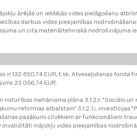
jokļu ārējās un iekšējās vides pielāgošanu atbilst
vniecības darbus vides pieejamības nodrošināšanai,
īkojuma un cita materiāltehniskā nodrošinājuma ie
s ir 132 850,74 EUR, t.sk. Atveseļošanas fonda 
ējums 23 056,74 EUR.
un noturības mehānisma plāna 3.1.2.r. ”Sociālo un
umu reformas atbalstam” 3.1.2.1.i. investīcijas 
āšanas pasākumi cilvēkiem ar funkcionāliem tra
 invaliditāti mājokļu vides pieejamības nodrošinā