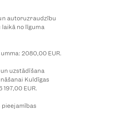
 un autoruzraudzību
laikā no līguma
a summa: 2080,00 EUR.
e un uzstādīšana
šināšanai Kuldīgas
16 197,00 EUR.
es pieejamības