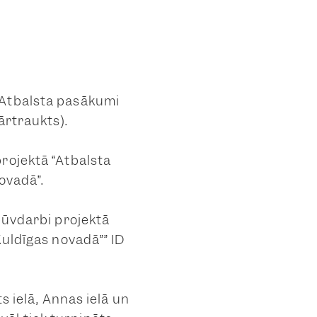
“Atbalsta pasākumi
ārtraukts).
rojektā “Atbalsta
ovadā”.
būvdarbi projektā
Kuldīgas novadā”” ID
s ielā, Annas ielā un