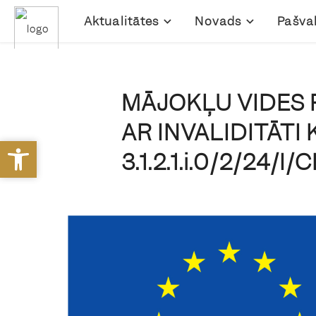
Aktualitātes
Novads
Pašva
MĀJOKĻU VIDES 
AR INVALIDITĀTI
Open toolbar
Open toolbar
3.1.2.1.i.0/2/24/I