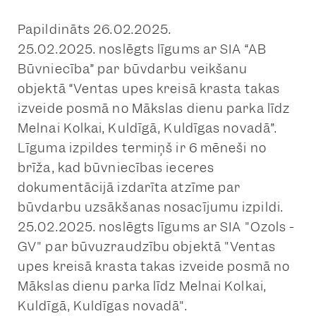
Papildināts 26.02.2025.
25.02.2025. noslēgts līgums ar SIA “AB
Būvniecība” par būvdarbu veikšanu
objektā “Ventas upes kreisā krasta takas
izveide posmā no Mākslas dienu parka līdz
Melnai Kolkai, Kuldīgā, Kuldīgas novadā”.
Līguma izpildes termiņš ir 6 mēneši no
brīža, kad būvniecības ieceres
dokumentācijā izdarīta atzīme par
būvdarbu uzsākšanas nosacījumu izpildi.
25.02.2025. noslēgts līgums ar SIA "Ozols -
GV" par būvuzraudzību objektā "Ventas
upes kreisā krasta takas izveide posmā no
Mākslas dienu parka līdz Melnai Kolkai,
Kuldīgā, Kuldīgas novadā".