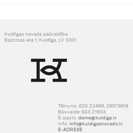
Kuldīgas novada pašvaldība
Baznīcas iela 1, Kuldīga, LV 3301
Tālrunis: 633 22469, 29579618
Būvvalde: 633 21903
E-pasts:
dome@kuldiga.lv
Info:
info@kuldigasnovads.lv
E-ADRESE