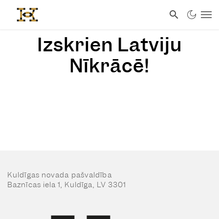
Izskrien Latviju
Nīkrācē!
Kuldīgas novada pašvaldība
Baznīcas iela 1, Kuldīga, LV 3301