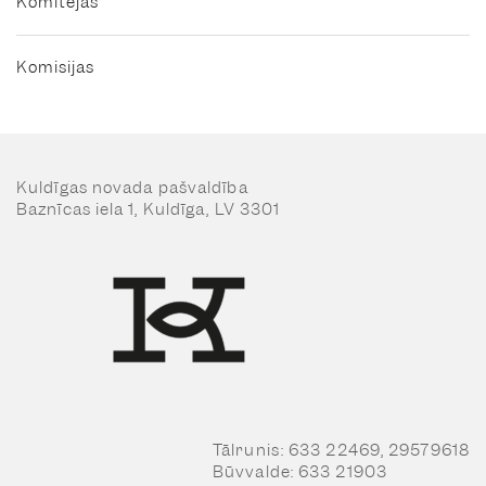
Komitejas
Komisijas
Kuldīgas novada pašvaldība
Baznīcas iela 1, Kuldīga, LV 3301
Tālrunis: 633 22469, 29579618
Būvvalde: 633 21903