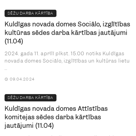
SĒŽU DARBA KĀRTĪBA
Kuldīgas novada domes Sociālo, izglītības
kultūras sēdes darba kārtības jautājumi
(11.04)
2024. gada 11. aprīlī plkst. 15.00 notiks Kuldīgas
novada domes Sociālo, izglītības un kultūras lietu
...
09.04.2024
SĒŽU DARBA KĀRTĪBA
Kuldīgas novada domes Attīstības
komitejas sēdes darba kārtības
jautājumi (11.04)