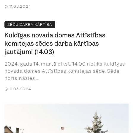
11.03.2024
SĒŽU DARBA KĀRTĪBA
Kuldīgas novada domes Attīstības
komitejas sēdes darba kārtības
jautājumi (14.03)
2024. gada 14. martā plkst. 14.00 notiks Kuldīgas
novada domes Attīstības komitejas sēde. Sēde
norisināsies ...
11.03.2024