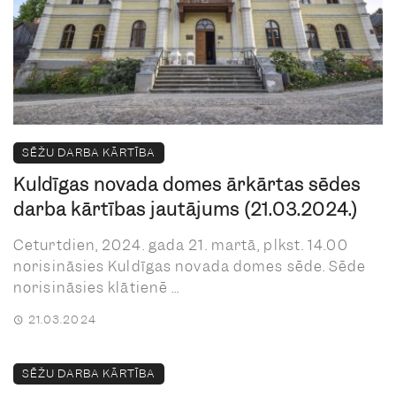
SĒŽU DARBA KĀRTĪBA
Kuldīgas novada domes ārkārtas sēdes
darba kārtības jautājums (21.03.2024.)
Ceturtdien, 2024. gada 21. martā, plkst. 14.00
norisināsies Kuldīgas novada domes sēde. Sēde
norisināsies klātienē ...
21.03.2024
SĒŽU DARBA KĀRTĪBA