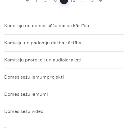
1
...
10
11
12
...
15
navigation
Komiteju un domes sēžu darba kārtība
Komisiju un padomju darba kārtība
Komiteju protokoli un audioieraksti
Domes sēžu lēmumprojekti
Domes sēžu lēmumi
Domes sēžu video