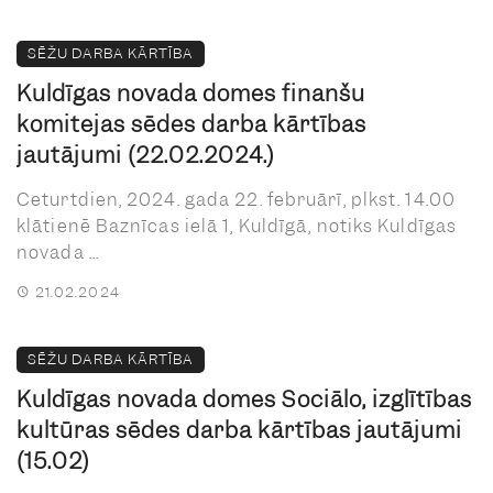
SĒŽU DARBA KĀRTĪBA
Kuldīgas novada domes finanšu
komitejas sēdes darba kārtības
jautājumi (22.02.2024.)
Ceturtdien, 2024. gada 22. februārī, plkst. 14.00
klātienē Baznīcas ielā 1, Kuldīgā, notiks Kuldīgas
novada ...
21.02.2024
SĒŽU DARBA KĀRTĪBA
Kuldīgas novada domes Sociālo, izglītības
kultūras sēdes darba kārtības jautājumi
(15.02)