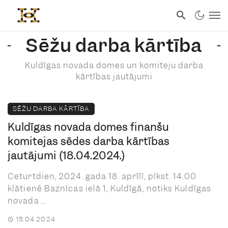
Sēžu darba kārtība
Kuldīgas novada domes un komiteju darba
kārtības jautājumi
SĒŽU DARBA KĀRTĪBA
Kuldīgas novada domes finanšu
komitejas sēdes darba kārtības
jautājumi (18.04.2024.)
Ceturtdien, 2024. gada 18. aprīlī, plkst. 14.00
klātienē Baznīcas ielā 1, Kuldīgā, notiks Kuldīgas
novada ...
15.04.2024