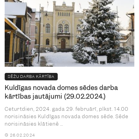
SĒŽU DARBA KĀRTĪBA
Kuldīgas novada domes sēdes darba
kārtības jautājumi (29.02.2024.)
Ceturtdien, 2024. gada 29. februārī, plkst. 14.00
norisināsies Kuldīgas novada domes sēde. Sēde
norisināsies klātienē ...
26.02.2024