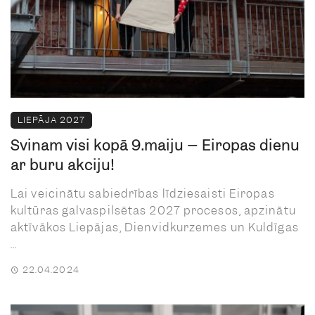
LIEPĀJA 2027
Svinam visi kopā 9.maiju – Eiropas dienu
ar buru akciju!
Lai veicinātu sabiedrības līdziesaisti Eiropas
kultūras galvaspilsētas 2027 procesos, apzinātu
aktīvākos Liepājas, Dienvidkurzemes un Kuldīgas
...
22.04.2024