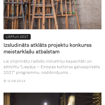
LIEPĀJA 2027
Izsludināts atklāts projektu konkurss
meistarklašu atbalstam
Lai stiprinātu radošo industriju kapacitāti un
attīstītu “Liepāja – Eiropas kultūras galvaspilsēta
2027” programmu, nodibinājums ...
12.09.2024