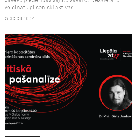
cilvēku piederības sajūtu savai dzīvesvietai un
veicinātu pilsoniski aktīvas ...
30.08.2024