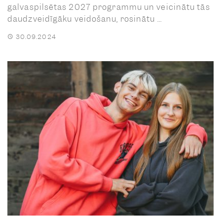
galvaspilsētas 2027 programmu un veicinātu tās
daudzveidīgāku veidošanu, rosinātu ...
30.09.2024