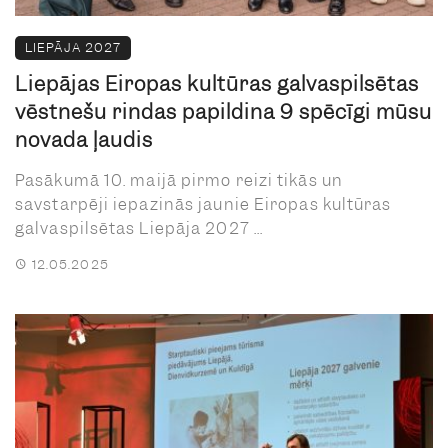
LIEPĀJA 2027
Liepājas Eiropas kultūras galvaspilsētas
vēstnešu rindas papildina 9 spēcīgi mūsu
novada ļaudis
Pasākumā 10. maijā pirmo reizi tikās un
savstarpēji iepazinās jaunie Eiropas kultūras
galvaspilsētas Liepāja 2027 ...
12.05.2025