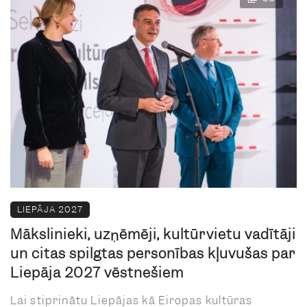
LIEPĀJA 2027
Mākslinieki, uzņēmēji, kultūrvietu vadītāji
un citas spilgtas personības kļuvušas par
Liepāja 2027 vēstnešiem
Lai stiprinātu Liepājas kā Eiropas kultūras