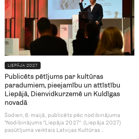
LIEPĀJA 2027
Publicēts pētījums par kultūras
paradumiem, pieejamību un attīstību
Liepājā, Dienvidkurzemē un Kuldīgas
novadā
Šodien, 6. maijā, publicēts pēc nodibinājuma
“Nodibinājums “Liepāja 2027” (Liepāja 2027)
pasūtījuma veiktais Latvijas Kultūras ...