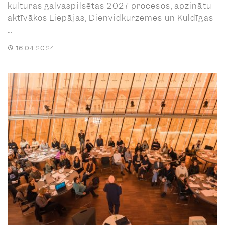
kultūras galvaspilsētas 2027 procesos, apzinātu
aktīvākos Liepājas, Dienvidkurzemes un Kuldīgas
...
16.04.2024