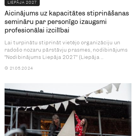
LIEPĀJA 2027
Aicinājums uz kapacitātes stiprināšanas
semināru par personīgo izaugsmi
profesionālai izcilībai
Lai turpinātu stiprināt vietējo organizāciju un
radošo nozaru pārstāvju prasmes, nodibinājums
“Nodibinājums Liepāja 2027” (Liepāja ...
21.05.2024