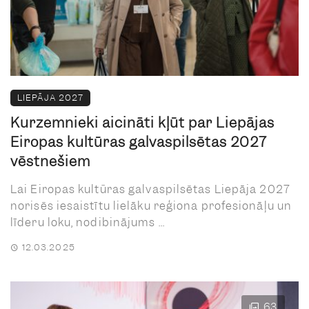
LIEPĀJA 2027
Kurzemnieki aicināti kļūt par Liepājas
Eiropas kultūras galvaspilsētas 2027
vēstnešiem
Lai Eiropas kultūras galvaspilsētas Liepāja 2027
norisēs iesaistītu lielāku reģiona profesionāļu un
līderu loku, nodibinājums ...
12.03.2025
63