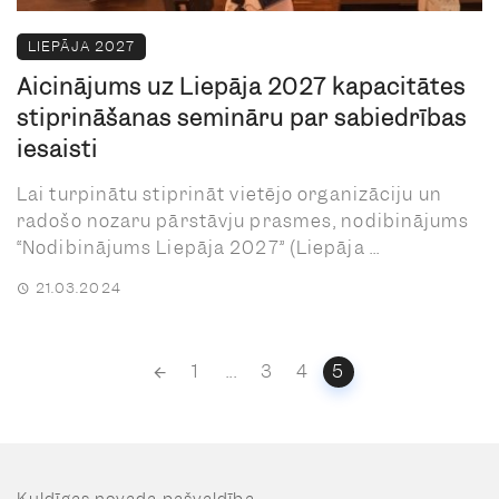
LIEPĀJA 2027
Aicinājums uz Liepāja 2027 kapacitātes
stiprināšanas semināru par sabiedrības
iesaisti
Lai turpinātu stiprināt vietējo organizāciju un
radošo nozaru pārstāvju prasmes, nodibinājums
“Nodibinājums Liepāja 2027” (Liepāja ...
21.03.2024
Posts
1
...
3
4
5
navigation