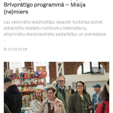
Brīvprātīgo programmā – Misija
(ne)miers
Lai veicinātu iedzīvotāju iesaisti kultūras dzīvē,
atbalstītu dažādu notikumu īstenošanu,
stiprinātu starptautisko sadarbību un pieredzes
...
31.03.2025
6