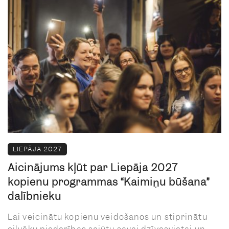
LIEPĀJA 2027
Aicinājums kļūt par Liepāja 2027
kopienu programmas “Kaimiņu būšana”
dalībnieku
Lai veicinātu kopienu veidošanos un stiprinātu