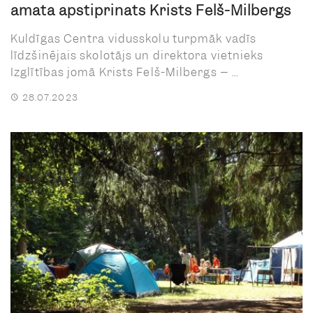
amatā apstiprināts Krists Felš-Milbergs
Kuldīgas Centra vidusskolu turpmāk vadīs
līdzšinējais skolotājs un direktora vietnieks
Izglītības jomā Krists Felš-Milbergs – ...
28.07.2023