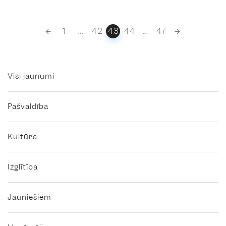
Posts
1
...
42
43
44
...
47
navigation
Visi jaunumi
Pašvaldība
Kultūra
Izglītība
Jauniešiem