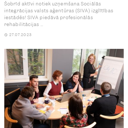
Šobrīd aktīvi notiek uzņemšana Sociālās
integrācijas valsts aģentūras (SIVA) izglītības
iestādēs! SIVA piedāvā profesionālās
rehabilitācijas ...
27.07.2023