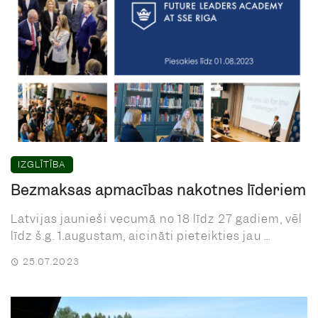
IZGLĪTĪBA
Bezmaksas apmācības nākotnes līderiem
Latvijas jaunieši vecumā no 18 līdz 27 gadiem, vēl
līdz š.g. 1.augustam, aicināti pieteikties jau ...
25.07.2023