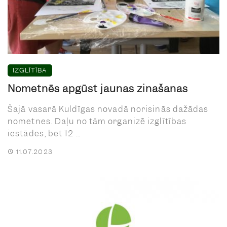
IZGLĪTĪBA
Nometnēs apgūst jaunas zināšanas
Šajā vasarā Kuldīgas novadā norisinās dažādas
nometnes. Daļu no tām organizē izglītības
iestādes, bet 12 ...
11.07.2023