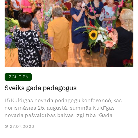
IZGLĪTĪBA
Sveiks gada pedagogus
15.Kuldīgas novada pedagogu konferencē, kas
norisināsies 25. augustā, suminās Kuldīgas
novada pašvaldības balvas izglītībā “Gada ...
27.07.2023