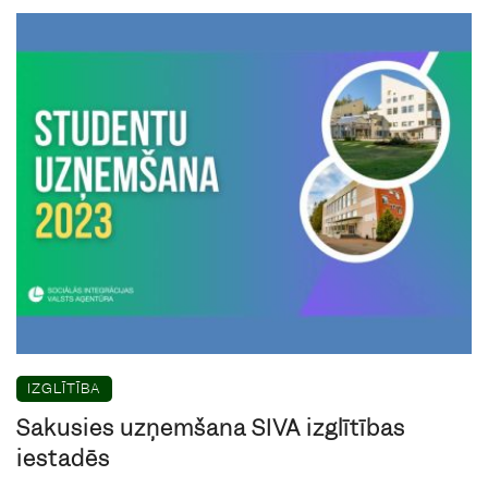
IZGLĪTĪBA
Sākusies uzņemšana SIVA izglītības
iestādēs