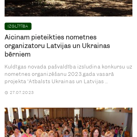
IZGLĪTĪBA
Aicinām pieteikties nometnes
organizatoru Latvijas un Ukrainas
bērniem
Kuldīgas novada pašvaldība izsludina konkursu uz
nometnes organizēšanu 2023.gada vasarā
projekta “Atbalsts Ukrainas un Latvijas ...
27.07.2023