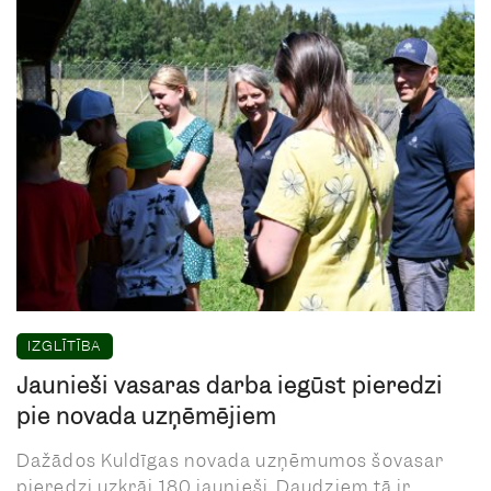
IZGLĪTĪBA
Jaunieši vasaras darbā iegūst pieredzi
pie novada uzņēmējiem
Dažādos Kuldīgas novada uzņēmumos šovasar
pieredzi uzkrāj 180 jaunieši. Daudziem tā ir