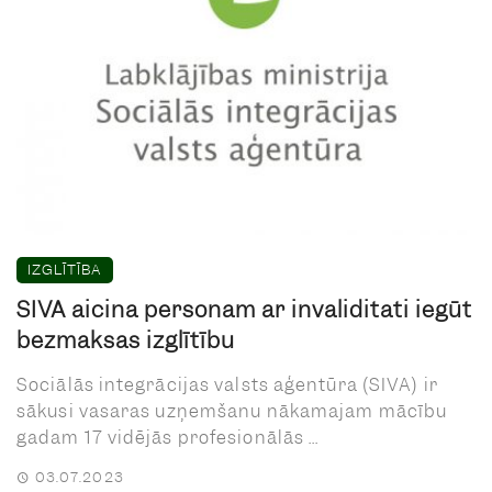
IZGLĪTĪBA
SIVA aicina personām ar invaliditāti iegūt
bezmaksas izglītību
Sociālās integrācijas valsts aģentūra (SIVA) ir
sākusi vasaras uzņemšanu nākamajam mācību
gadam 17 vidējās profesionālās ...
03.07.2023