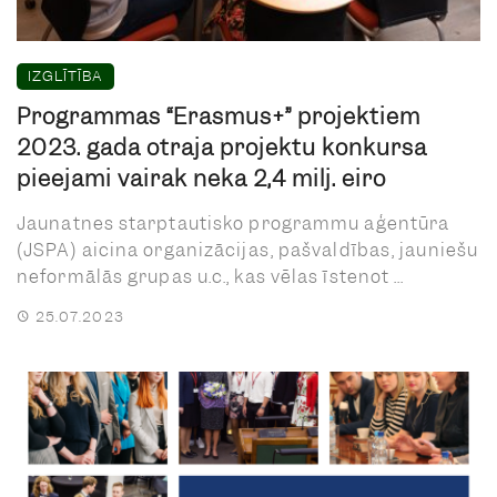
IZGLĪTĪBA
Programmas “Erasmus+” projektiem
2023. gada otrajā projektu konkursā
pieejami vairāk nekā 2,4 milj. eiro
Jaunatnes starptautisko programmu aģentūra
(JSPA) aicina organizācijas, pašvaldības, jauniešu
neformālās grupas u.c., kas vēlas īstenot ...
25.07.2023