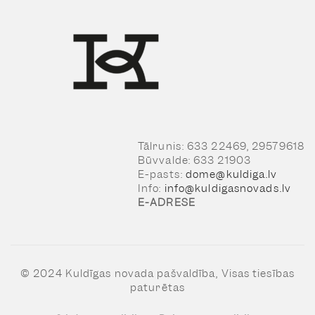
Tālrunis: 633 22469, 29579618
Būvvalde: 633 21903
E-pasts:
dome@kuldiga.lv
Info:
info@kuldigasnovads.lv
E-ADRESE
© 2024 Kuldīgas novada pašvaldība, Visas tiesības
paturētas