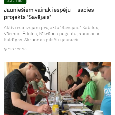
IZGLĪTĪBA
Jauniešiem vairāk iespēju – sācies
projekts “Savējais”
Aktīvi realizējam projektu “Savējais”. Kabiles,
Vārmes, Ēdoles, Nīkrāces pagastu jaunieši un
Kuldīgas, Skrundas pilsētu jaunieši ...
11.07.2023