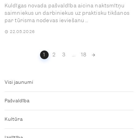
Kuldīgas novada pašvaldība aicina naktsmītņu
saimniekus un darbiniekus uz praktisku tikšanos
par tūrisma nodevas ieviešanu ...
22.05.2026
Posts
1
2
3
...
18
navigation
Visi jaunumi
Pašvaldība
Kultūra
Izglītība