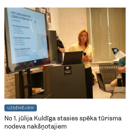
UZŅĒMĒJIEM
No 1. jūlija Kuldīgā stāsies spēkā tūrisma
nodeva nakšņotājiem