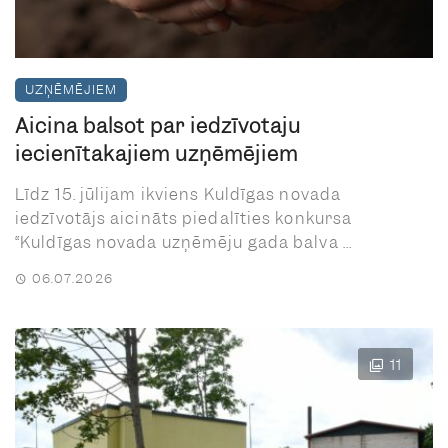
UZŅĒMĒJIEM
Aicina balsot par iedzīvotāju
iecienītākajiem uzņēmējiem
Līdz 15. jūlijam ikviens Kuldīgas novada
iedzīvotājs aicināts piedalīties konkursa
“Kuldīgas novada uzņēmēju gada balva ...
06.07.2026
11