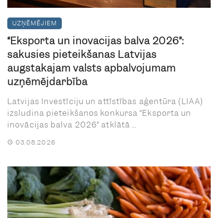
UZŅĒMĒJIEM
“Eksporta un inovācijas balva 2026”:
sākusies pieteikšanās Latvijas
augstākajam valsts apbalvojumam
uzņēmējdarbībā
Latvijas Investīciju un attīstības aģentūra (LIAA)
izsludina pieteikšanos konkursa “Eksporta un
inovācijas balva 2026” atklātā ...
03.08.2026