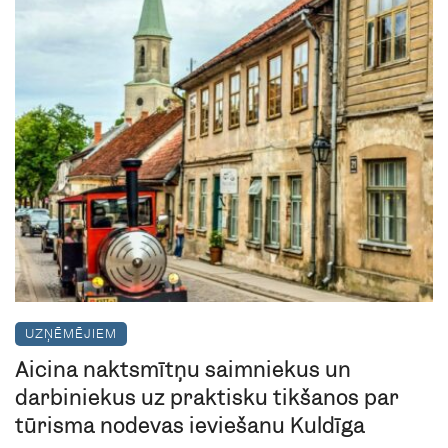
UZŅĒMĒJIEM
Aicina naktsmītņu saimniekus un
darbiniekus uz praktisku tikšanos par
tūrisma nodevas ieviešanu Kuldīgā