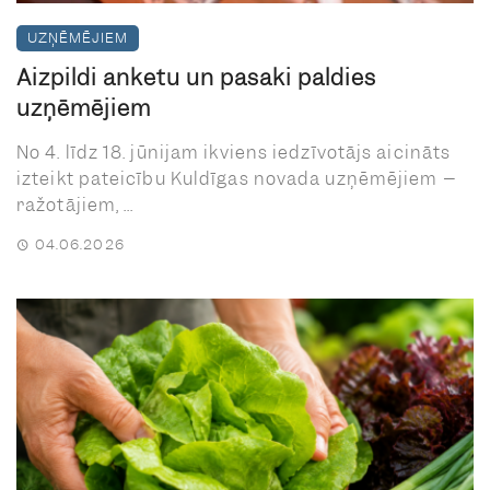
UZŅĒMĒJIEM
Aizpildi anketu un pasaki paldies
uzņēmējiem
No 4. līdz 18. jūnijam ikviens iedzīvotājs aicināts
izteikt pateicību Kuldīgas novada uzņēmējiem –
ražotājiem, ...
04.06.2026