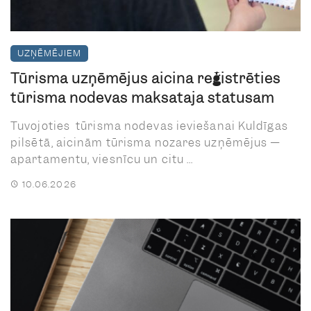
UZŅĒMĒJIEM
Tūrisma uzņēmējus aicina reģistrēties
tūrisma nodevas maksātāja statusam
Tuvojoties tūrisma nodevas ieviešanai Kuldīgas
pilsētā, aicinām tūrisma nozares uzņēmējus —
apartamentu, viesnīcu un citu ...
10.06.2026