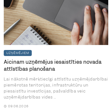
UZŅĒMĒJIEM
Aicinām uzņēmējus iesaistīties novada
attīstības plānošanā
Lai nākotnē mērķtiecīgi attīstītu uzņēmējdarbībai
piemērotas teritorijas, infrastruktūru un
piesaistītu investīcijas, pašvaldība veic
uzņēmējdarbības vides ...
09.06.2026