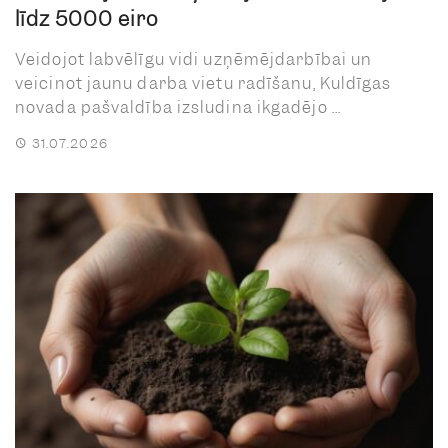
līdz 5000 eiro
Veidojot labvēlīgu vidi uzņēmējdarbībai un
veicinot jaunu darba vietu radīšanu, Kuldīgas
novada pašvaldība izsludina ikgadējo ...
31.07.2026