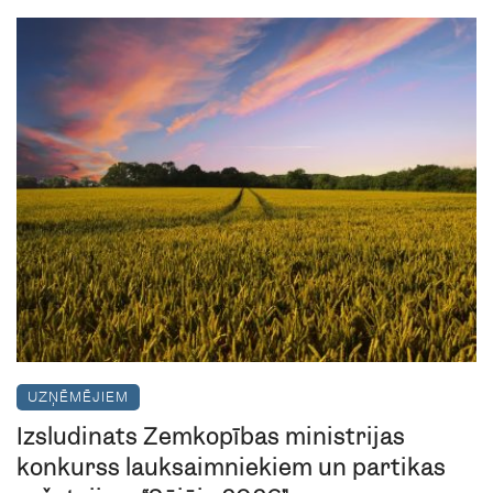
UZŅĒMĒJIEM
Izsludināts Zemkopības ministrijas
konkurss lauksaimniekiem un pārtikas