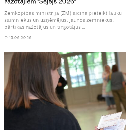
ražotājiem “Sējējs 2026”
Zemkopības ministrija (ZM) aicina pieteikt lauku
saimniekus un uzņēmējus, jaunos zemniekus,
pārtikas ražotājus un tirgotājus ...
15.06.2026