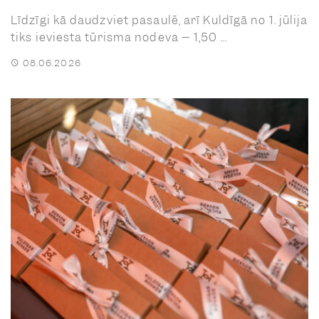
Līdzīgi kā daudzviet pasaulē, arī Kuldīgā no 1. jūlija
tiks ieviesta tūrisma nodeva – 1,50 ...
08.06.2026