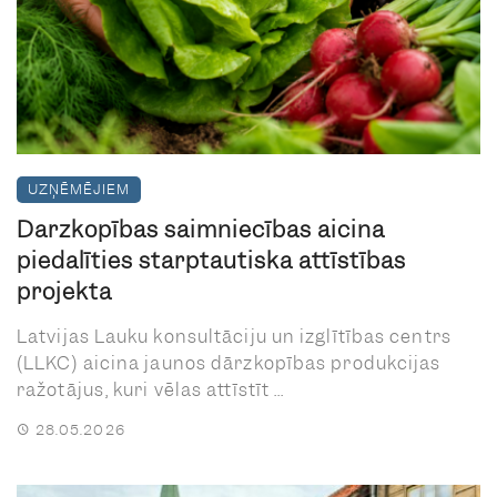
UZŅĒMĒJIEM
Dārzkopības saimniecības aicina
piedalīties starptautiskā attīstības
projektā
Latvijas Lauku konsultāciju un izglītības centrs
(LLKC) aicina jaunos dārzkopības produkcijas
ražotājus, kuri vēlas attīstīt ...
28.05.2026