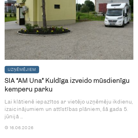
UZŅĒMĒJIEM
SIA “AM Una” Kuldīgā izveido mūsdienīgu
kemperu parku
Lai klātienē iepazītos ar vietējo uzņēmēju ikdienu,
izaicinājumiem un attīstības plāniem, šā gada 5.
jūnijā ...
16.06.2026