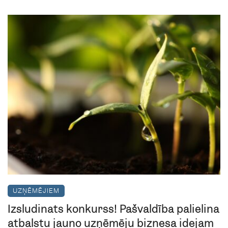
UZŅĒMĒJIEM
Izsludināts konkurss! Pašvaldība palielina
atbalstu jauno uzņēmēju biznesa idejām