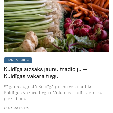
UZŅĒMĒJIEM
Kuldīgā aizsāks jaunu tradīciju –
Kuldīgas Vakara tirgu
Šī gada augustā Kuldīgā pirmo reizi notiks
Kuldīgas Vakara tirgus. Vēlamies radīt vietu, kur
piektdienu ...
03.08.2026